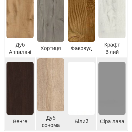
Дуб
Крафт
Хортиця
Фаєрвуд
Аппалачі
білий
Дуб
Венге
Білий
Сіра лава
сонома