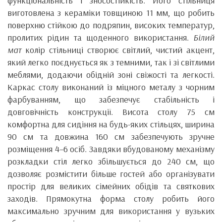
функціональність і зносостійкість. Його стільниця
виготовлена з кераміки товщиною 11 мм, що робить
поверхню стійкою до подряпин, високих температур,
пролитих рідин та щоденного використання.
Білий
мат
колір стільниці створює світлий, чистий акцент,
який легко поєднується як з темними, так і зі світлими
меблями, додаючи обідній зоні свіжості та легкості.
Каркас столу виконаний із міцного металу з чорним
фарбуванням, що забезпечує стабільність і
довговічність конструкції. Висота столу 75 см
комфортна для сидіння на будь-яких стільцях, ширина
90 см та довжина 160 см забезпечують зручне
розміщення 4–6 осіб. Завдяки вбудованому механізму
розкладки стіл легко збільшується до 240 см, що
дозволяє розмістити більше гостей або організувати
простір для великих сімейних обідів та святкових
заходів. Прямокутна форма столу робить його
максимально зручним для використання у вузьких