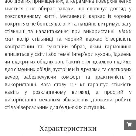
або довгих приміщеннях, а керамічна поверхня легко
миється і не вбирає запахи, що спрощує догляд у
повсякденному житті. Металевий каркас із чорним
покриттям не боїться вологи та надійно витримує вагу
стільниці та навантаження при використанні.
Білий
мат
колір стільниці та чорний каркас створюють
контрастний та сучасний образ, який гармонійно
впишеться у світлі або темні інтер’єри кухонь, їдалень
чи відкритих обідніх зон. Такий стіл ідеально підійде
для сімейних обідів, зустрічей із друзями та святкових
вечер, забезпечуючи комфорт та практичність у
використанні. Вага столу 117 кг гарантує стійкість
навіть у розкладеному вигляді, а простий у
використанні механізм збільшення довжини робить
стіл універсальним для будь-яких ситуацій.
Характеристики