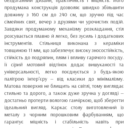
бездоганний дизайн, практичність і міцність. Його
продумана конструкція дозволяє швидко збільшити
довжину з 160 см до 240 см, що зручно під час
сімейних свят, вечер з друзями чи урочистих подій.
Завдяки продуманому механізму розкладання, стіл
розсувається плавно й легко, без зусиль і додаткових
інструментів. Стільниця виконана з кераміки
товщиною 11 мм, що забезпечує високу зносостійкість,
стійкість до подряпин, плям і впливу гарячого посуду.
Її
сірий матовий
відтінок додає вишуканості та
універсальності, легко поєднується з будь-якою
палітрою інтер’єру — від класики до мінімалізму.
Матова поверхня не блищить на світлі, тому виглядає
стильно та дорого, а також дуже зручна у догляді —
достатньо протерти вологою ганчіркою, щоб зберегти
ідеальний вигляд. Каркас столу виготовлений із
металу з чорним порошковим фарбуванням, що
гарантує міцність і стабільність навіть при