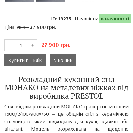
ID:
16275
Наявність:
в наявності
Ціна:
27 900
грн.
28 700
27 900
грн.
Купити в 1 клік
У кошик
Розкладний кухонний стіл
МОНАКО на металевих ніжках від
виробника PRESTOL
Стіл обідній розкладний МОНАКО травертин матовий
1600/2400×900×750 — це обідній стіл з керамічною
стільницею, який підходить для кухні, їдальні або
вітальні. Модель розрахована на щоденне