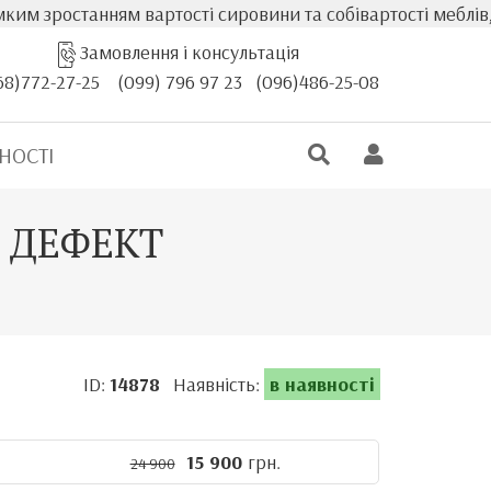
ростанням вартості сировини та собівартості меблів, факт
Замовлення і консультація
68)772-27-25
(099) 796 97 23
(096)486-25-08
НОСТІ
й ДЕФЕКТ
ID:
14878
Наявність:
в наявності
15 900
грн.
24 900