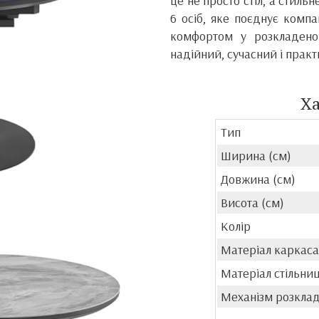
це не просто стіл, а стиль
6 осіб, яке поєднує комп
комфортом у розкладено
надійний, сучасний і практи
Х
Тип
Ширина (см)
Довжина (см)
Висота (см)
Колір
Матеріал каркаса
Матеріал стільниц
Механізм розкла