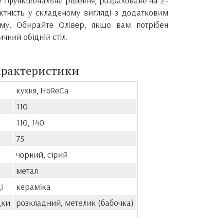
не і функціональне рішення, розраховане на 2–
актність у складеному вигляді з додатковим
му. Обирайте Олівер, якщо вам потрібен
чний обідній стіл.
арактеристики
кухня, HoReCa
110
110, 140
75
чорний, сірий
метал
і
кераміка
дки
розкладний, метелик (бабочка)