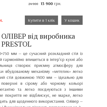
13 900
грн.
24 900
н.
Купити в 1 клік
У кошик
л ОЛІВЕР від виробника
PRESTOL
00×750 мм — це сучасний розкладний стіл із
 гармонійно впишеться в інтер’єр кухні або
тільниця створює приємну атмосферу для
яки вбудованому механізму
«метелик»
легко
ний стіл довжиною 1400 мм — ідеально для
 поверхні в сірому або чорному кольорі
легантно та легко поєднуються з іншими
е покриття не відблискує, не марке, легко
одить для щоденного використання. Олівер —