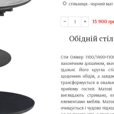
стільниця - чорний мат
15 900
гр
Обідній сті
Стіл Олівер 1100/1400×11
лаконічним дизайном, який
їдальні. Його кругла с
щоденних обідів, а завд
трансформується в оваль
прийому гостей. Матові
виглядають стримано, е
елементами меблів. Матов
очищується і чудово підх