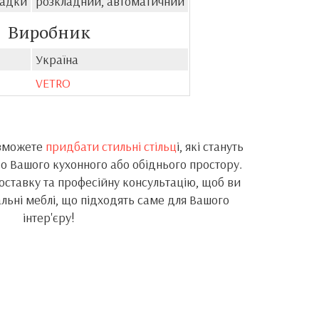
ладки
розкладний, автоматичний
Виробник
Україна
VETRO
 зможете
придбати стильні стільц
і, які стануть
 Вашого кухонного або обіднього простору.
ставку та професійну консультацію, щоб ви
альні меблі, що підходять саме для Вашого
інтер'єру!