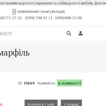
сті сировини та собівартості меблів, фактична вартість т
Замовлення і консультація
68)772-27-25
(099) 796 97 23
(096)486-25-08
НОСТІ
марфіль
ID:
15664
Наявність:
в наявності
н.
Купити в 1 клік
У кошик