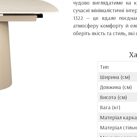
чудово виглядатиме на ку
сучасні мінімалістичні інте
1322 — це вдале поєднан
атмосферу комфорту й еле
оберіть якість та стиль, я
Х
Тип
Ширина (см)
Довжина (см)
Висота (см)
Вага (кг)
Матеріал карка
Матеріал стільн