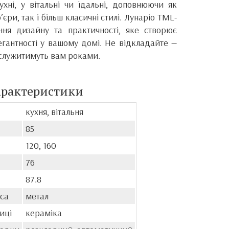
хні, у вітальні чи їдальні, доповнюючи як
р’єри, так і більш класичні стилі. Лунаріо TML-
ня дизайну та практичності, яке створює
гантності у вашому домі. Не відкладайте —
кі служитимуть вам роками.
арактеристики
кухня, вітальня
85
120, 160
76
87.8
са
метал
иці
кераміка