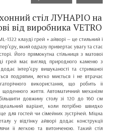
хонний стіл ЛУНАРІО на
ові від виробника VETRO
ML-1322 клауді грей + айворі — це стильний і
тер’єру, який одразу привертає увагу та стає
торі. Його прямокутна стільниця з матової
уді грей має вигляд природного каменю з
додає інтер’єру вишуканості та стриманої
ться подряпин, легко миється і не втрачає
агаторічного використання, що робить її
 щоденного життя. Автоматичний механізм
збільшити довжину столу зі 120 до 160 см
деальний варіант, коли потрібно швидко
це для гостей чи сімейних зустрічей. Міцна
талу у відтінку айворі додає конструкції
блячи її легкою та витонченою. Такий стіл