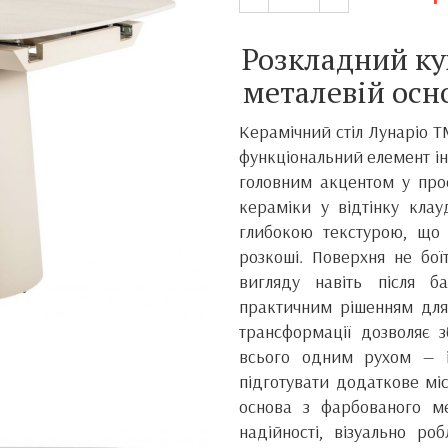
Розкладний ку
металевій осн
Керамічний стіл Лунаріо T
функціональний елемент ін
головним акцентом у прос
кераміки у відтінку кла
глибокою текстурою, що 
розкоші. Поверхня не бої
вигляду навіть після б
практичним рішенням для
трансформації дозволяє 
всього одним рухом — і
підготувати додаткове міс
основа з фарбованого ме
надійності, візуально ро