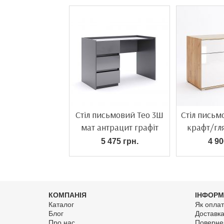
Стіл письмовий Teo 3Ш
Стіл письм
мат антрацит графіт
крафт/гл
5 475 грн.
4 90
КОМПАНІЯ
ІНФОРМ
Каталог
Як оплат
Блог
Доставк
Про нас
Поверне