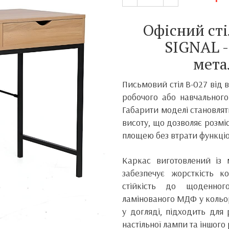
Офісний сті
SIGNAL -
мета
Письмовий стіл B-027 від 
робочого або навчального
Габарити моделі становлят
висоту, що дозволяє розмі
площею без втрати функціо
Каркас виготовлений із 
забезпечує жорсткість ко
стійкість до щоденног
ламінованого МДФ у кольор
у догляді, підходить для 
настільної лампи та іншого