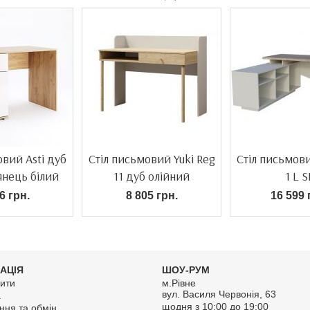
овий Asti дуб
Стіл письмовий Yuki Reg
Стіл письмов
янець білий
11 дуб олійний
1 L S
6 грн.
8 805 грн.
16 599 
АЦІЯ
ШОУ-РУМ
ити
м.Рівне
вул. Василя Червонія, 63
а
щодня з 10:00 до 19:00
ння та обмін