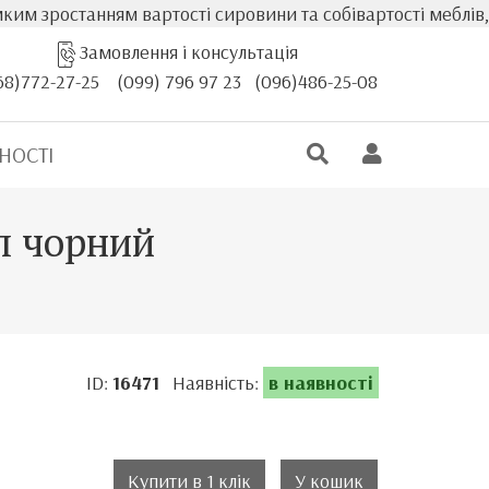
танням вартості сировини та собівартості меблів, фактичн
Замовлення і консультація
68)772-27-25
(099) 796 97 23
(096)486-25-08
НОСТІ
л чорний
ID:
16471
Наявність:
в наявності
Купити в 1 клік
У кошик