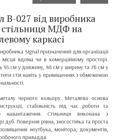
л B-027 від виробника
 стільниця МДФ на
левому каркасі
виробника Signal призначений для організації
 місця вдома чи в комерційному просторі.
ь 95 см у довжину, 48 см у ширину та 76 см у
стити стіл навіть у приміщеннях з обмеженою
нальності.
металу чорного кольору. Металева основа
нструкції, стабільність під час роботи та
о навантаження. Стільниця виконана з
і дуб. Поверхня рівна, зносостійка та проста
розміщення ноутбука, монітора, документів,
 робочого приладдя.