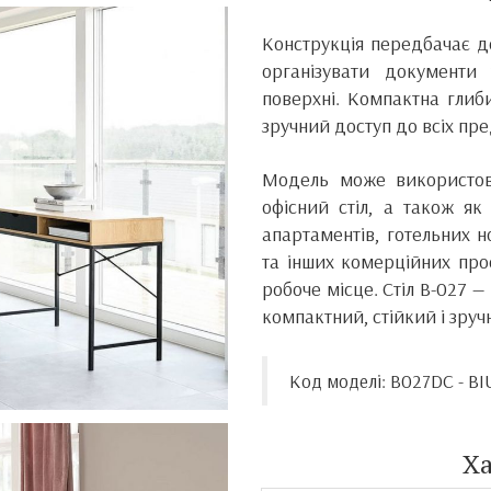
Конструкція передбачає д
організувати документи
поверхні. Компактна глиб
зручний доступ до всіх пред
Модель може використов
офісний стіл, а також як
апартаментів, готельних но
та інших комерційних про
робоче місце. Стіл B-027 —
компактний, стійкий і зру
Код моделі: B027DC - B
Х