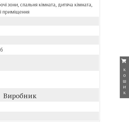
бочі зони, спальня кімната, дитяча кімната,
і приміщення
уб
к
о
ш
и
к
Виробник