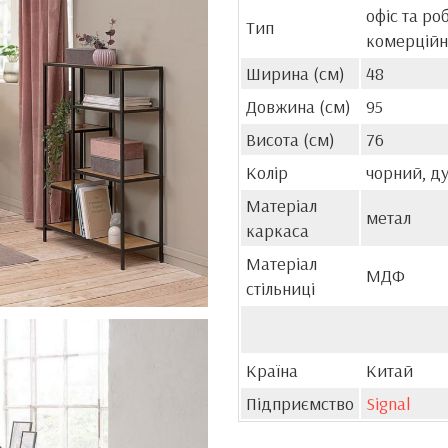
офіс та ро
Тип
комерційн
Ширина (см)
48
Довжина (см)
95
Висота (см)
76
Колір
чорний, д
Матеріал
метал
каркаса
Матеріал
МДФ
стільниці
Країна
Китай
Підприємство
Signal