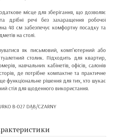
одаткове місце для зберігання, що дозволяє
 та дрібні речі без захаращення робочої
ина 48 см забезпечує комфортну посадку та
метів на столі.
уватися як письмовий, комп’ютерний або
 туалетний столик. Підходить для квартир,
мерів, навчальних кабінетів, офісів, салонів
сторів, де потрібне компактне та практичне
 це функціональне рішення для тих, хто шукає
чний стіл для щоденного використання.
IURKO B-027 DĄB/CZARNY
арактеристики