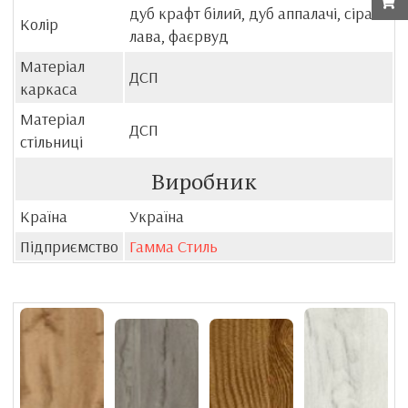
дуб крафт білий, дуб аппалачі, сіра
Колір
лава, фаєрвуд
Матеріал
ДСП
каркаса
Матеріал
ДСП
стільниці
Виробник
Країна
Україна
Підприємство
Гамма Стиль