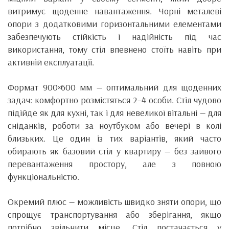
витримує щоденне навантаження. Чорні металеві
опори з додатковими горизонтальними елементами
забезпечують стійкість і надійність під час
використання, тому стіл впевнено стоїть навіть при
активній експлуатації.
Формат 900×600 мм — оптимальний для щоденних
задач: комфортно розмістяться 2–4 особи. Стіл чудово
підійде як для кухні, так і для невеликої вітальні — для
сніданків, роботи за ноутбуком або вечері в колі
близьких. Це один із тих варіантів, який часто
обирають як базовий стіл у квартиру — без зайвого
перевантаження простору, але з повною
функціональністю.
Окремий плюс — можливість швидко зняти опори, що
спрощує транспортування або зберігання, якщо
потрібно звільнити місце. Стіл постачається у