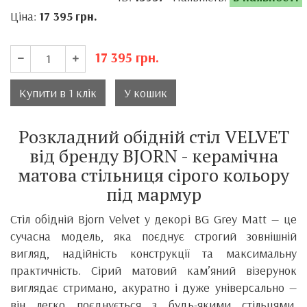
Ціна:
17 395
грн.
17 395
грн.
Купити в 1 клік
У кошик
Розкладний обідній стіл VELVET
від бренду BJORN - керамічна
матова стільниця сірого кольору
під мармур
Стіл обідній Bjorn Velvet у декорі BG Grey Matt — це
сучасна модель, яка поєднує строгий зовнішній
вигляд, надійність конструкції та максимальну
практичність. Сірий матовий кам’яний візерунок
виглядає стримано, акуратно і дуже універсально —
він легко поєднується з будь-якими стільцями,