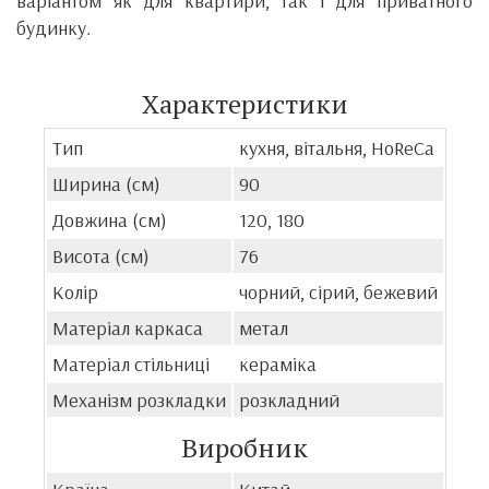
варіантом як для квартири, так і для приватного
будинку.
Характеристики
Тип
кухня, вітальня, HoReCa
Ширина (см)
90
Довжина (см)
120, 180
Висота (см)
76
Колір
чорний, сірий, бежевий
Матеріал каркаса
метал
Матеріал стільниці
кераміка
Механізм розкладки
розкладний
Виробник