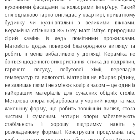
кухонними фасадами та кольорами інтер’єру. Такий
стіл однаково гарно виглядає у квартирі, приватному
будинку чи кухні-вітальні з великими вікнами.
Керамічна стільниця BG Grey Matt імітує природний
сірий камінь із ледь помітними прожилками.
Матовість додає поверхні благородного вигляду та
робить її менш вибагливою у догляді. Кераміка не
боїться щоденного використання: стійка до подряпин,
гарячого посуду, побутової хімії, перепадів
температур та вологості. Матеріал не вбирає рідину,
не залишає плям і не змінює колір з часом — це один із
найкращих матеріалів для сучасних обідніх столів.
Металева опора пофарбована у чорний колір та має
лаконічну форму, що робить зовнішній вигляд стола
чистим і сучасним. Чотири опори забезпечують
стабільність і хорошу підтримку навіть у
розкладеному форматі. Конструкція продумана так,
щоб за столом легко сидіти з будь-якого боку. Модель