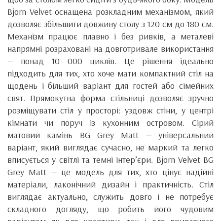
Bjorn Velvet оснащена розкладним механізмом, який
дозволяє збільшити довжину столу з 120 см до 180 см.
Механізм працює плавно і без ривків, а металеві
напрямні розраховані на довготривале використання
— понад 10 000 циклів. Це рішення ідеально
підходить для тих, хто хоче мати компактний стіл на
щодень і більший варіант для гостей або сімейних
свят. Прямокутна форма стільниці дозволяє зручно
розміщувати стіл у просторі: уздовж стіни, у центрі
кімнати чи поруч із кухонним островом. Сірий
матовий камінь BG Grey Matt — універсальний
варіант, який виглядає сучасно, не маркий та легко
вписується у світлі та темні інтер’єри. Bjorn Velvet BG
Grey Matt — це модель для тих, хто цінує надійні
матеріали, лаконічний дизайн і практичність. Стіл
виглядає актуально, служить довго і не потребує
складного догляду, що робить його чудовим