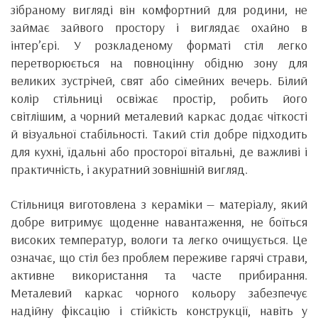
зібраному вигляді він комфортний для родини, не
займає зайвого простору і виглядає охайно в
інтер’єрі. У розкладеному форматі стіл легко
перетворюється на повноцінну обідню зону для
великих зустрічей, свят або сімейних вечерь. Білий
колір стільниці освіжає простір, робить його
світлішим, а чорний металевий каркас додає чіткості
й візуальної стабільності. Такий стіл добре підходить
для кухні, їдальні або просторої вітальні, де важливі і
практичність, і акуратний зовнішній вигляд.
Стільниця виготовлена з кераміки — матеріалу, який
добре витримує щоденне навантаження, не боїться
високих температур, вологи та легко очищується. Це
означає, що стіл без проблем переживе гарячі страви,
активне використання та часте прибирання.
Металевий каркас чорного кольору забезпечує
надійну фіксацію і стійкість конструкції, навіть у