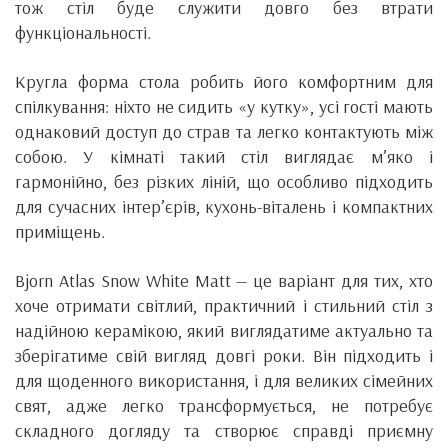
тож стіл буде служити довго без втрати
функціональності.
Кругла форма стола робить його комфортним для
спілкування: ніхто не сидить «у кутку», усі гості мають
однаковий доступ до страв та легко контактують між
собою. У кімнаті такий стіл виглядає м’яко і
гармонійно, без різких ліній, що особливо підходить
для сучасних інтер’єрів, кухонь-віталень і компактних
приміщень.
Bjorn Atlas Snow White Matt — це варіант для тих, хто
хоче отримати світлий, практичний і стильний стіл з
надійною керамікою, який виглядатиме актуально та
зберігатиме свій вигляд довгі роки. Він підходить і
для щоденного використання, і для великих сімейних
свят, адже легко трансформується, не потребує
складного догляду та створює справді приємну