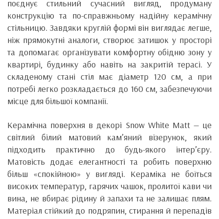
поєднує стильний сучасний вигляд, продуману
конструкцію та по-справжньому надійну керамічну
стільницю. Завдяки круглій формі він виглядає легше,
ніж прямокутні аналоги, створює затишок у просторі
та допомагає організувати комфортну обідню зону у
квартирі, будинку або навіть на закритій терасі. У
складеному стані стіл має діаметр 120 см, а при
потребі легко розкладається до 160 см, забезпечуючи
місце для більшої компанії.
Керамічна поверхня в декорі Snow White Matt — це
світлий білий матовий кам’яний візерунок, який
підходить практично до будь-якого інтер’єру.
Матовість додає елегантності та робить поверхню
більш «спокійною» у вигляді. Кераміка не боїться
високих температур, гарячих чашок, пролитої кави чи
вина, не вбирає рідину й запахи та не залишає плям.
Матеріал стійкий до подряпин, стирання й перепадів