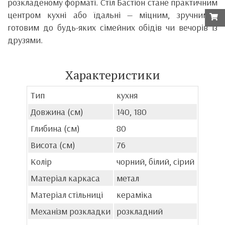
розкладеному форматі. Стіл Бастіон стане практичним
центром кухні або їдальні — міцним, зручним і
готовим до будь-яких сімейних обідів чи вечорів із
друзями.
Характеристики
Тип
кухня
Довжина (см)
140, 180
Глибина (см)
80
Висота (см)
76
Колір
чорний, білий, сірий
Матеріал каркаса
метал
Матеріал стільниці
кераміка
Механізм розкладки
розкладний