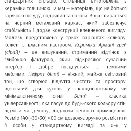
стандартних стільців. Стільниця виготовлена з
кераміки товщиною 12 мм — матеріалу, що не боїться
гарячого посуду, подряпин та вологи. Вона спирається
на чорний металевий каркас, який забезпечує
стабільність і додає конструкції впевненого вигляду.
Модель представлена у трьох варіантах кольору,
кожен із власним настроєм.
Кераміка Армані грей
(сірий)
— це вишуканий, стриманий відтінок із
глибокою фактурою, який підкреслює сучасний
інтер’єр і добре поєднується з темними
меблями.
Нефрит білий
— ніжний, майже світловий
тон, що створює відчуття чистоти та простору,
ідеальний для кухонь у скандинавському чи
мінімалістичному стилі.
Білий
— класика
універсальності, яка пасує до будь-якого кольору стін,
підлоги чи декору, додаючи легкості приміщенню.
Розмір 140(+30+30) × 80 см дозволяє зручно розмістити
4 особи у стандартному вигляді та 6–8 у