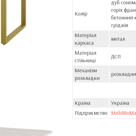
дуб сонома
горіх фран
Колір
бетонний к
гріджія
Матеріал
метал
каркаса
Матеріал
ДСП
стільниці
Механізм
розкладн
розкладки
Країна
Україна
Підприємство
MebliRoM