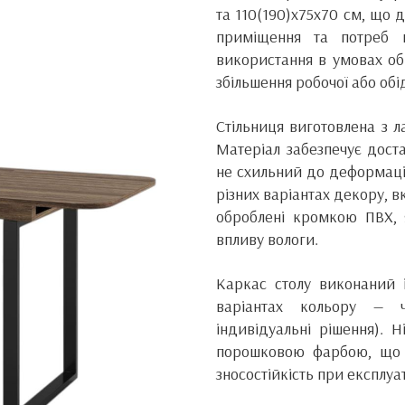
та 110(190)x75x70 см, що 
приміщення та потреб к
використання в умовах о
збільшення робочої або обі
Стільниця виготовлена з 
Матеріал забезпечує дост
не схильний до деформацій
різних варіантах декору, 
оброблені кромкою ПВХ, 
впливу вологи.
Каркас столу виконаний і
варіантах кольору — ч
індивідуальні рішення). 
порошковою фарбою, що з
зносостійкість при експлуат