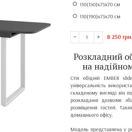
110(150)x75x70 см
110(190)x75x70 см
8 250
грн
Розкладний об
на надійном
Стіл обідній EMBER sli
універсальність використ
складеному вигляді він п
розкладанні дозволяє зб
розміщення гостей. Таки
домашнього офісу.
Модель представлена у ро