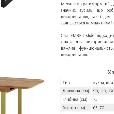
Механізм трансформації д
значних зусиль, що ро
використання, так і для 
залишається компактним і 
Стіл EMBER slide підходит
також для використання
важливі функціональність
використанні.
Х
Тип
кухня, віт
Довжина (см)
90, 110, 13
Глибина (см)
75
Висота (см)
65, 70