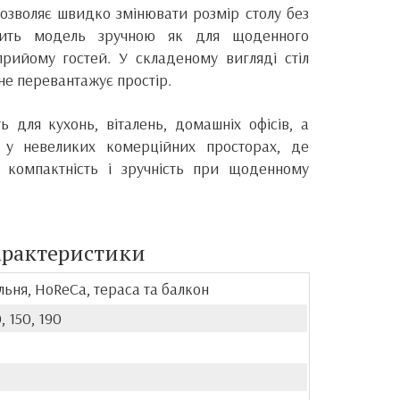
озволяє швидко змінювати розмір столу без
бить модель зручною як для щоденного
прийому гостей. У складеному вигляді стіл
не перевантажує простір.
ь для кухонь, віталень, домашніх офісів, а
 у невеликих комерційних просторах, де
, компактність і зручність при щоденному
арактеристики
альня, HoReCa, тераса та балкон
0, 150, 190