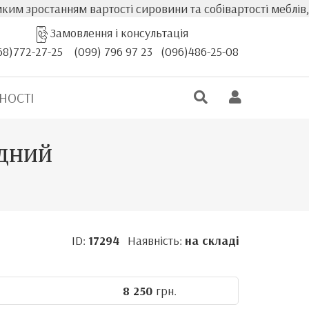
танням вартості сировини та собівартості меблів, фактичн
Замовлення і консультація
68)772-27-25
(099) 796 97 23
(096)486-25-08
НОСТІ
адний
ID:
17294
Наявність:
на складі
8 250
грн.