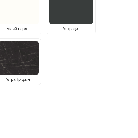
Білий перл
Антрацит
Пʼєтра Гріджія