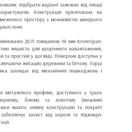
дозволяє підібрати варіант залежно від площі
ористувачів. Конструкція орієнтована на
бмеженого простору з можливістю швидкого
дньої зони.
ламінованої ДСП товщиною 18 мм KronoSpan.
атню міцність для щоденного навантаження,
 та простий у догляді. Поверхня доступна у
включаючи імітацію деревини та бетону. Торці
яка захищає від механічних пошкоджень і
з металевого профілю, доступного у трьох
орному, білому та золотому (можливі
Ніжки мають знімну конструкцію та покриті
абезпечує захист від корозії та підвищує
ації.