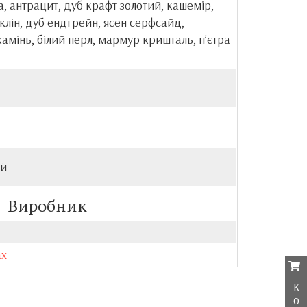
, антрацит, дуб крафт золотий, кашемір,
клін, дуб ендгрейн, ясен серфсайд,
амінь, білий перл, мармур кришталь, пʼєтра
ий
Виробник
ax
к
о