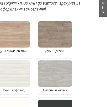
ш
 Гріджія +1000 UAH до вартості, врахуйте це
и
с оформлення замовлення!
к
Дуб сонома світлий
Дуб Ендгрейн
Ясен Серфсайд
Бетонний камінь