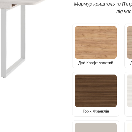
Мармур кришталь та Пʼєтра
під ча
Дуб Крафт золотий
Горіх Франклін