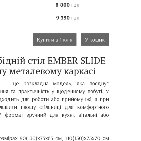
8 800
грн.
9 350
грн.
.
Купити в 1 клік
У кошик
ідній стіл EMBER SLIDE
у металевому каркасі
de — це розкладна модель, яка поєднує
ання та практичність у щоденному побуті. У
ідходить для роботи або прийому їжі, а при
ільшити площу стільниці для комфортного
й формат зручний для кухні, вітальні або
змірах 90(130)x75x65 см, 110(150)x75x70 см