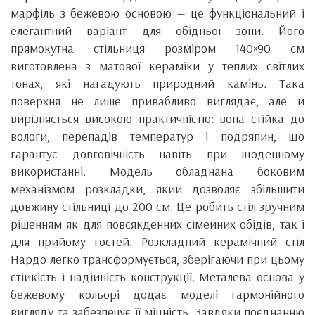
марфіль з бежевою основою — це функціональний і
елегантний варіант для обідньої зони. Його
прямокутна стільниця розміром 140×90 см
виготовлена з матової кераміки у теплих світлих
тонах, які нагадують природний камінь. Така
поверхня не лише привабливо виглядає, але й
вирізняється високою практичністю: вона стійка до
вологи, перепадів температур і подряпин, що
гарантує довговічність навіть при щоденному
використанні. Модель обладнана боковим
механізмом розкладки, який дозволяє збільшити
довжину стільниці до 200 см. Це робить стіл зручним
рішенням як для повсякденних сімейних обідів, так і
для прийому гостей. Розкладний керамічний стіл
Нардо легко трансформується, зберігаючи при цьому
стійкість і надійність конструкції. Металева основа у
бежевому кольорі додає моделі гармонійного
вигляду та забезпечує її міцність. Завдяки поєднанню