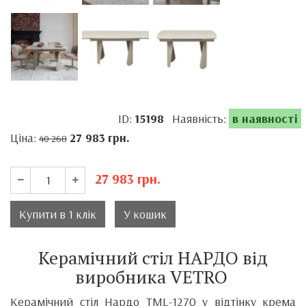
ID:
15198
Наявність:
в наявності
Ціна:
27 983
грн.
40 268
27 983
грн.
Купити в 1 клік
У кошик
Керамічний стіл НАРДО від
виробника VETRO
Керамічний стіл Нардо TML-1270 у відтінку крема