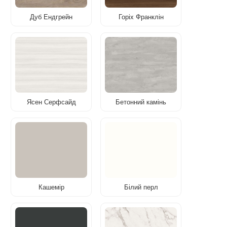
Дуб Ендгрейн
Горіх Франклін
Ясен Серфсайд
Бетонний камінь
Кашемір
Білий перл