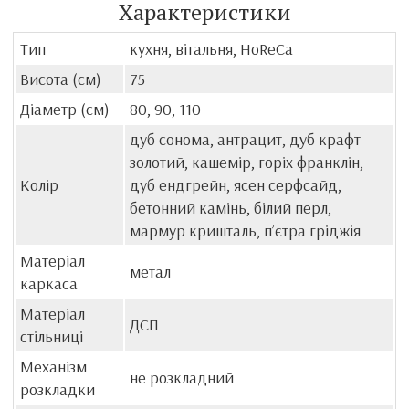
Характеристики
Тип
кухня, вітальня, HoReCa
Висота (см)
75
Діаметр (см)
80, 90, 110
дуб сонома, антрацит, дуб крафт
золотий, кашемір, горіх франклін,
Колір
дуб ендгрейн, ясен серфсайд,
бетонний камінь, білий перл,
мармур кришталь, пʼєтра гріджія
Матеріал
метал
каркаса
Матеріал
ДСП
стільниці
Механізм
не розкладний
розкладки