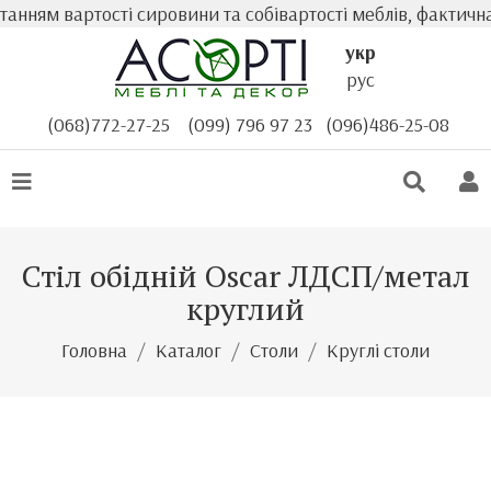
ям вартості сировини та собівартості меблів, фактична ва
укр
рус
(068)772-27-25
(099) 796 97 23
(096)486-25-08
Стіл обідній Oscar ЛДСП/метал
круглий
Головна
Каталог
Столи
Круглі столи