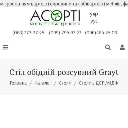
ростанням вартості сировини та собівартості меблів, фак
укр
рус
(068)772-27-25
(099) 796 97 23
(096)486-25-08
Стіл обідній розсувний Grayt
Головна
Каталог
Столи
Столи з ДСП/МДФ