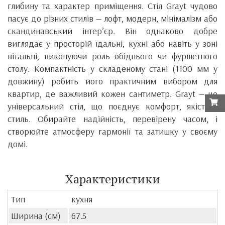
глибину та характер приміщення. Стіл Grayt чудово
пасує до різних стилів — лофт, модерн, мінімалізм або
скандинавський інтер’єр. Він однаково добре
виглядає у просторій їдальні, кухні або навіть у зоні
вітальні, виконуючи роль обіднього чи фуршетного
столу. Компактність у складеному стані (1100 мм у
довжину) робить його практичним вибором для
квартир, де важливий кожен сантиметр. Grayt — це
універсальний стіл, що поєднує комфорт, якість і
стиль. Обирайте надійність, перевірену часом, і
створюйте атмосферу гармонії та затишку у своєму
домі.
Характеристики
Тип
кухня
Ширина (см)
67.5