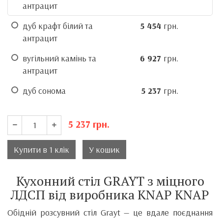
антрацит
дуб крафт білий та
5 454
грн.
антрацит
вугільний камінь та
6 927
грн.
антрацит
дуб сонома
5 237
грн.
5 237
грн.
Купити в 1 клік
У кошик
Кухонний стіл GRAYT з міцного
ЛДСП від виробника KNAP KNAP
Обідній розсувний стіл Grayt — це вдале поєднання