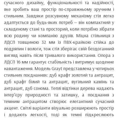
сучасного дизайну, функціональності та надійності,
яке зробить ваш простір по-справжньому зручним і
стильним. Завдяки розсувному механізму стіл легко
адаптується до будь-яких потреб — він компактний у
складеному стані та просторий, коли потрібно зібрати
всю родину чи компанію друзів. Міцна стільниця з
ЛДСП товщиною 32 мм із ПВХ-крайкою стійка до
подряпин і вологи, тож стіл зберігає свій бездоганний
вигляд навіть після тривалого використання. Опора з
ЛДСП 16 мм гарантує стабільність і витримує щоденне
навантаження. Модель Grayt представлена у чотирьох
стильних поєднаннях: дуб крафт золотий та антрацит,
дуб крафт білий та антрацит, вугільний камінь та
антрацит, дуб сонома. Теплі відтінки дерева надають
інтер’єру природності та затишку, а поєднання з
темним антрацитом створює елегантний сучасний
акцент. Світлі варіанти візуально розширюють простір
і додають легкості, тоді як темні підкреслюють