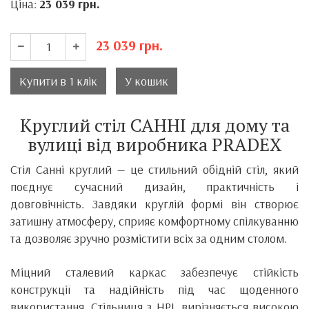
Ціна:
23 039
грн.
23 039
грн.
Купити в 1 клік
У кошик
Круглий стіл САННІ для дому та
вулиці від виробника PRADEX
Стіл Санні круглий — це стильний обідній стіл, який
поєднує сучасний дизайн, практичність і
довговічність. Завдяки круглій формі він створює
затишну атмосферу, сприяє комфортному спілкуванню
та дозволяє зручно розмістити всіх за одним столом.
Міцний сталевий каркас забезпечує стійкість
конструкції та надійність під час щоденного
використання. Стільниця з HPL вирізняється високою