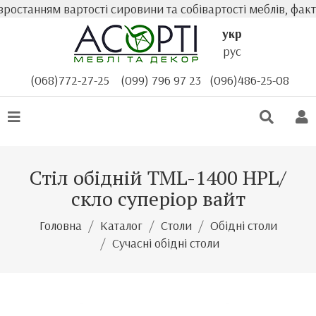
танням вартості сировини та собівартості меблів, фактич
укр
рус
(068)772-27-25
(099) 796 97 23
(096)486-25-08
Стіл обідній TML-1400 HPL/
скло суперіор вайт
Головна
Каталог
Столи
Обідні столи
Сучасні обідні столи