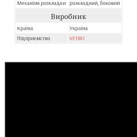
Механізм розкладки
розкладний, боковий
Виробник
Країна
Україна
Підприємство
VETRO