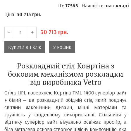
ID:
17543
Наявність:
на складі
Ціна:
30 713
грн.
30 713
грн.
Купити в 1 клік
У кошик
Розкладний стіл Конртіна з
боковим механізмом розкладки
від виробника Vetro
Стіл з HPL поверхнею Кортіна TML-1400 суперіор вайт
+ білий — це розкладний обідній стіл, який поєднує
світлий лаконічний дизайн, міцні матеріали та
зручність у щоденному використанні. Стільниця у
відтінку суперіор вайт візуально освіжає простір, а
біла металева основа створює цілісну композицію, яка