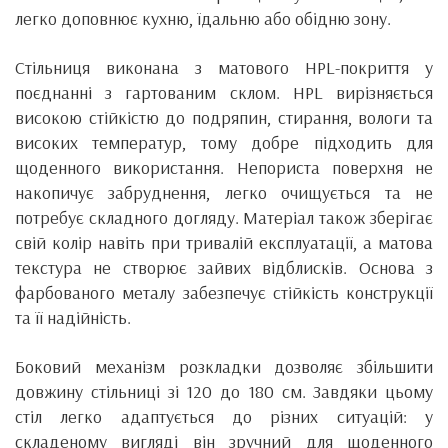
легко доповнює кухню, їдальню або обідню зону.
Стільниця виконана з матового HPL-покриття у
поєднанні з гартованим склом. HPL вирізняється
високою стійкістю до подряпин, стирання, вологи та
високих температур, тому добре підходить для
щоденного використання. Непориста поверхня не
накопичує забруднення, легко очищується та не
потребує складного догляду. Матеріал також зберігає
свій колір навіть при тривалій експлуатації, а матова
текстура не створює зайвих відблисків. Основа з
фарбованого металу забезпечує стійкість конструкції
та її надійність.
Боковий механізм розкладки дозволяє збільшити
довжину стільниці зі 120 до 180 см. Завдяки цьому
стіл легко адаптується до різних ситуацій: у
складеному вигляді він зручний для щоденного