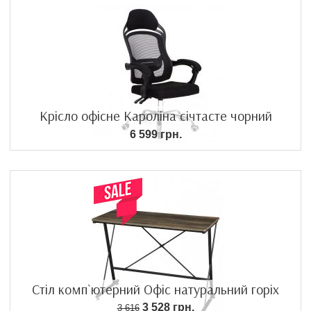
Крісло офісне Кароліна січтасте чорний
6 599 грн.
Стіл комп`ютерний Офіс натуральний горіх
3 528 грн.
3 616