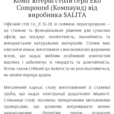
Комп`ютерні столи серії Еко
Compound (Компаунд) від
виробника SALITА
Офісний стіл Co_d 35-28 зі скляною перегородкою —
це стильне та функціональне рішення для сучасних
офісів, що поєднує екологічність, лаконічність та
використання натуральних матеріалів. Столик має
елегантні ніжки, виготовлені з високоякісної деревини
ясеня, що надає меблям особливий золотистий
відтінок і забезпечує їх твердість та довговічність.
Ясень також стійкий до вологи та не розсихатиметься,
як хвойні породи дерев.
Металічний каркас столу виготовлений зі сталевої
труби, що надає конструкції додаткової міцності.
Стільниця столу посилена поперечними металевими
траверсами, що дозволяє витримувати великі
навантаження. Дерев'яні опори оснащені