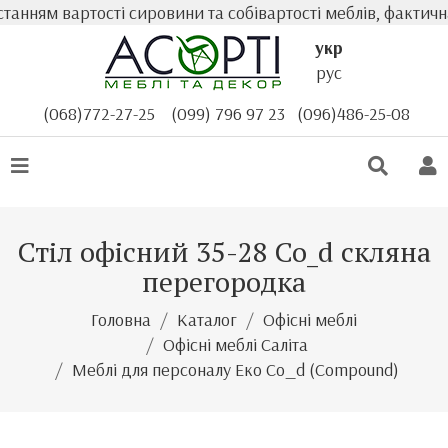
ям вартості сировини та собівартості меблів, фактична в
укр
рус
(068)772-27-25
(099) 796 97 23
(096)486-25-08
Стіл офісний 35-28 Co_d скляна
перегородка
Головна
Каталог
Офісні меблі
Офісні меблі Саліта
Меблі для персоналу Еко Co_d (Compound)