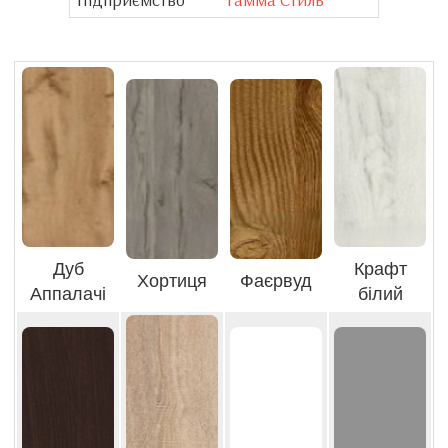
Дуб
Крафт
Хортиця
Фаєрвуд
Аппалачі
білий