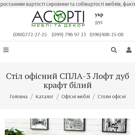
анням вартості сировини та собівартості меблів, фактична
укр
рус
(068)772-27-25
(099) 796 97 23
(096)486-25-08
Стіл офісний СПЛА-3 Лофт дуб
крафт білий
Головна
Каталог
Офісні меблі
Столи офісні