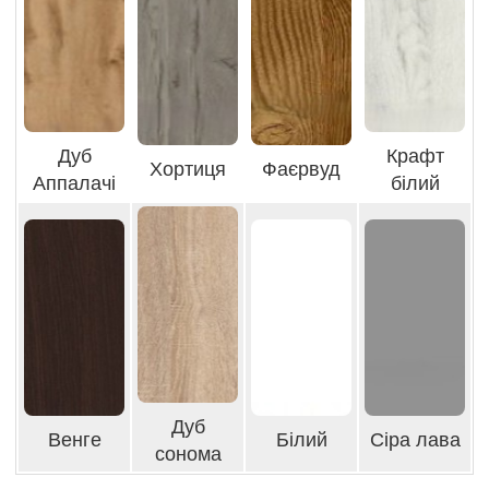
Дуб
Крафт
Хортиця
Фаєрвуд
Аппалачі
білий
Дуб
Венге
Білий
Сіра лава
сонома