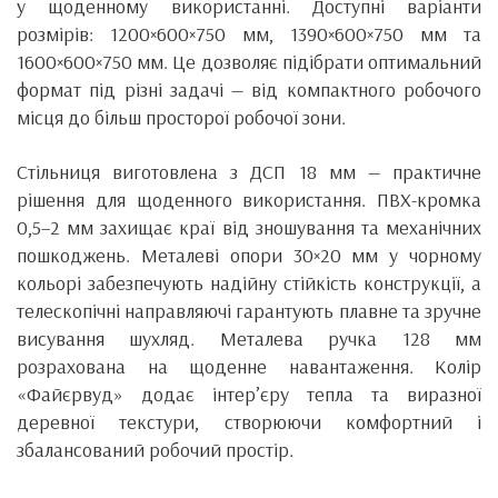
у щоденному використанні. Доступні варіанти
розмірів: 1200×600×750 мм, 1390×600×750 мм та
1600×600×750 мм. Це дозволяє підібрати оптимальний
формат під різні задачі — від компактного робочого
місця до більш просторої робочої зони.
Стільниця виготовлена з ДСП 18 мм — практичне
рішення для щоденного використання. ПВХ-кромка
0,5–2 мм захищає краї від зношування та механічних
пошкоджень. Металеві опори 30×20 мм у чорному
кольорі забезпечують надійну стійкість конструкції, а
телескопічні направляючі гарантують плавне та зручне
висування шухляд. Металева ручка 128 мм
розрахована на щоденне навантаження. Колір
«Файєрвуд» додає інтер’єру тепла та виразної
деревної текстури, створюючи комфортний і
збалансований робочий простір.