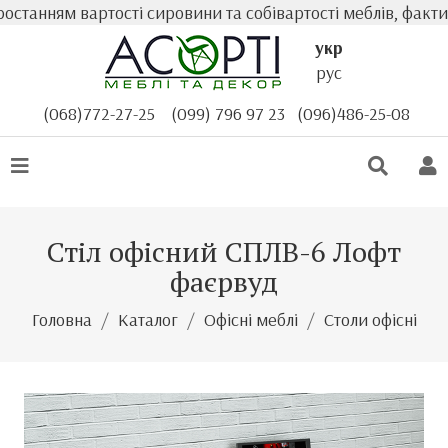
анням вартості сировини та собівартості меблів, фактична
укр
рус
(068)772-27-25
(099) 796 97 23
(096)486-25-08
Стіл офісний СПЛВ-6 Лофт
фаєрвуд
Головна
Каталог
Офісні меблі
Столи офісні