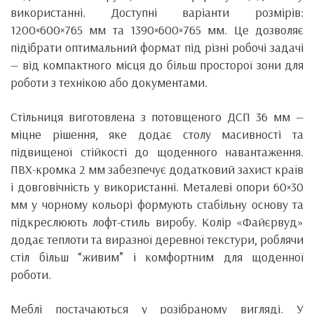
використанні. Доступні варіанти розмірів:
1200×600×765 мм та 1390×600×765 мм. Це дозволяє
підібрати оптимальний формат під різні робочі задачі
— від компактного місця до більш просторої зони для
роботи з технікою або документами.
Стільниця виготовлена з потовщеного ДСП 36 мм —
міцне рішення, яке додає столу масивності та
підвищеної стійкості до щоденного навантаження.
ПВХ-кромка 2 мм забезпечує додатковий захист країв
і довговічність у використанні. Металеві опори 60×30
мм у чорному кольорі формують стабільну основу та
підкреслюють лофт-стиль виробу. Колір «Файєрвуд»
додає теплоти та виразної деревної текстури, роблячи
стіл більш “живим” і комфортним для щоденної
роботи.
Меблі постачаються у розібраному вигляді. У