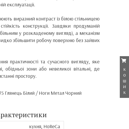
ій експлуатації.
рюють виразний контраст із білою стільницею
стійкість конструкції. Завдяки продуманій
абільним у розкладеному вигляді, а механізм
видко збільшити робочу поверхню без зайвих
ня практичності та сучасного вигляду, яке
, обідньої зони або невеликої вітальні, де
к
о
станні простору.
ш
и
к
 75 Глянець Білий / Ноги Метал Чорний
арактеристики
кухня, HoReCa