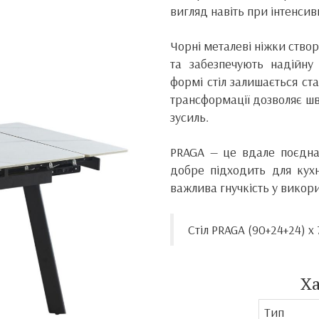
вигляд навіть при інтенсивн
Чорні металеві ніжки ство
та забезпечують надійну 
формі стіл залишається ст
трансформації дозволяє ш
зусиль.
PRAGA — це вдале поєднан
добре підходить для кухні
важлива гнучкість у викори
Стіл PRAGA (90+24+24) х
Х
Тип