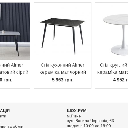
онний Almer
Стіл кухонний Almer
Стіл круглий
атовий сірий
кераміка мат чорний
кераміка мат
0 грн.
5 963 грн.
4 952 г
АЦІЯ
ШОУ-РУМ
ити
м.Рівне
вул. Василя Червонія, 63
а
щодня з 10:00 до 19:00
ння та обмін