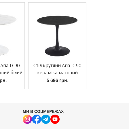
 Aria D-90
Стіл круглий Aria D-90
овий білий
кераміка матовий
чорний
рн.
5 696 грн.
МИ В СОЦМЕРЕЖАХ