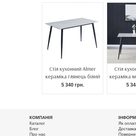
Стіл кухонний Almer
Стіл кух
кераміка глянець білий
кераміка м
5 340 грн.
5 34
КОМПАНІЯ
ІНФОРМ
Каталог
Як оплат
Блог
Доставк
Про нас
Поверне