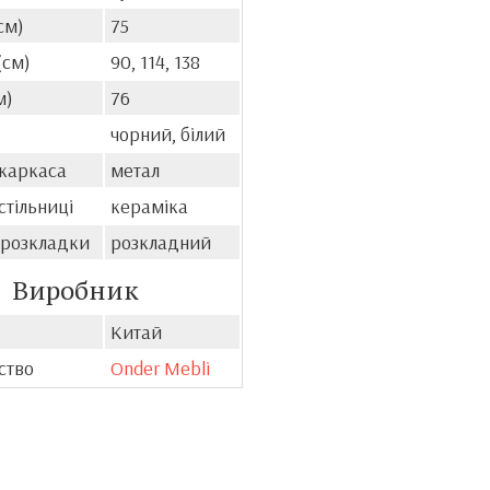
см)
75
(см)
90, 114, 138
м)
76
чорний, білий
 каркаса
метал
стільниці
кераміка
 розкладки
розкладний
Виробник
Китай
ство
Onder Mebli