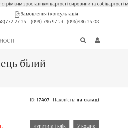
імким зростанням вартості сировини та собівартості меблі
Замовлення і консультація
68)772-27-25
(099) 796 97 23
(096)486-25-08
НОСТІ
нець білий
ID:
17407
Наявність:
на складі
н.
Купити в 1 клік
У кошик