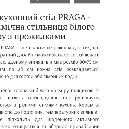
кухонний стіл PRAGA -
амічна стільниця білого
ру з прожилками
 PRAGA — це практичне рішення для тих, хто
куратний дизайн і можливість легко змінювати
У складеному вигляді він має розмір 90×75 см,
ам по 24 см кожна стіл розкладається,
сце для гостей або сімейних подій.
нцевої кераміки білого кольору товщиною 11
є світло та охайно, додає інтер’єру відчуття
ється з різними стилями кухонь. Кераміка
йкістю до подряпин, температурних впливів і
ре підходить для щоденного активного
легко очищується та зберігає привабливий