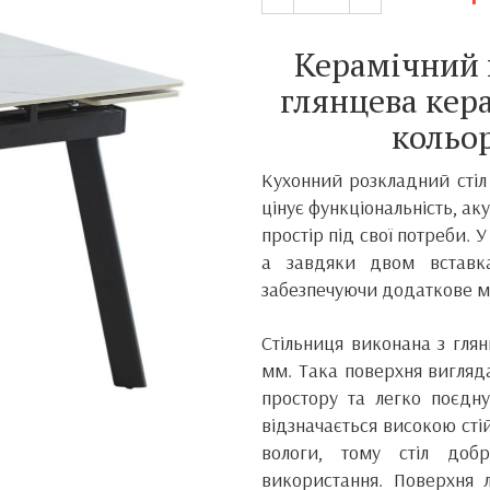
Керамічний 
глянцева кер
кольо
Кухонний розкладний стіл
цінує функціональність, а
простір під свої потреби. 
а завдяки двом вставк
забезпечуючи додаткове мі
Стільниця виконана з гля
мм. Така поверхня вигляда
простору та легко поєдну
відзначається високою сті
вологи, тому стіл доб
використання. Поверхня 