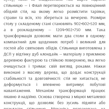
стільницю — і Флай перетворюється на повноцінний
обідній стіл, на якому легко розмістити тарілки,
страви та всіх, хто збереться за вечерею. Розміри
столу у складеному стані становлять 902×602×520 мм,
а в розкладеному — 1204×902×750 мм. Така
трансформація дозволяє мати два столи в одному:
компактний для щоденних потреб і великий для
гостей або святкових обідів. Стільниця виготовлена з
ДСП у відтінку дуб клондайк — матеріалу з приємною
деревною фактурою та стійкою поверхнею, яка легко
очищується і тримає свій вигляд роками. Ніжки
виконані з масиву дерева, що додає конструкції
стабільності та довговічності: стіл не хитається, не
деформується і впевнено витримує побутові
навантаження. Механізм трансформації працює
плавно й надійно. Основа створена з міцної металевої
конструкції, що дозволяє без зусиль підняти або
розкласти стільницю. Механіка розрахована на