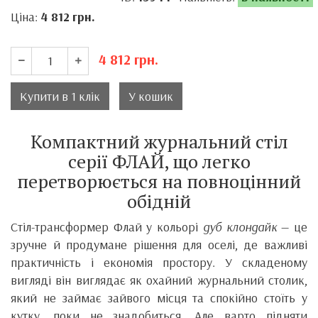
Ціна:
4 812
грн.
4 812
грн.
Купити в 1 клік
У кошик
Компактний журнальний стіл
серії ФЛАЙ, що легко
перетворюється на повноцінний
обідній
Стіл-трансформер Флай у кольорі
дуб клондайк
— це
зручне й продумане рішення для оселі, де важливі
практичність і економія простору. У складеному
вигляді він виглядає як охайний журнальний столик,
який не займає зайвого місця та спокійно стоїть у
кутку, поки не знадобиться. Але варто підняти