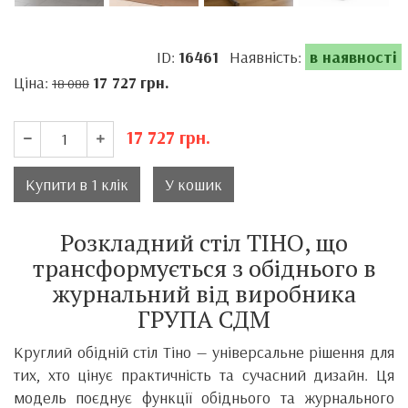
ID:
16461
Наявність:
в наявності
Ціна:
17 727
грн.
18 088
17 727
грн.
Купити в 1 клік
У кошик
Розкладний стіл ТІНО, що
трансформується з обіднього в
журнальний від виробника
ГРУПА СДМ
Круглий обідній стіл Тіно — універсальне рішення для
тих, хто цінує практичність та сучасний дизайн. Ця
модель поєднує функції обіднього та журнального