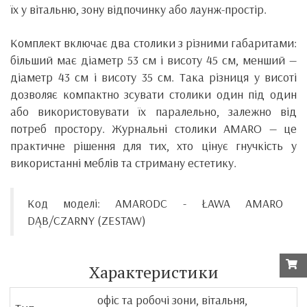
їх у вітальню, зону відпочинку або лаунж-простір.
Комплект включає два столики з різними габаритами:
більший має діаметр 53 см і висоту 45 см, менший —
діаметр 43 см і висоту 35 см. Така різниця у висоті
дозволяє компактно зсувати столики один під один
або використовувати їх паралельно, залежно від
потреб простору. Журнальні столики AMARO — це
практичне рішення для тих, хто цінує гнучкість у
використанні меблів та стриману естетику.
Код моделі: AMARODC - ŁAWA AMARO
DĄB/CZARNY (ZESTAW)
Характеристики
офіс та робочі зони, вітальня,