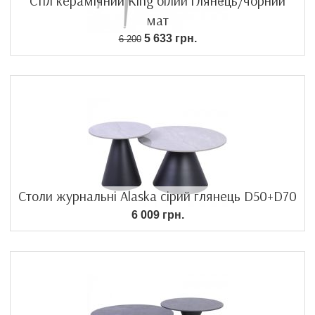
Стіл керамічний King білий глянець/чорний
мат
5 633 грн.
6 200
Столи журнальні Alaska сірий глянець D50+D70
6 009 грн.