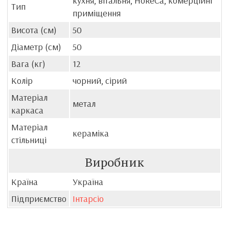
кухня, вітальня, HoReCa, комерційні
Тип
приміщення
Висота (см)
50
Діаметр (см)
50
Вага (кг)
12
Колір
чорний, сірий
Матеріал
метал
каркаса
Матеріал
кераміка
стільниці
Виробник
Країна
Україна
Підприємство
Інтарсіо