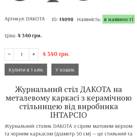
Артикул: DAKOTA
ID:
14098
Наявність:
в наявності
Ціна:
4 340
грн.
4 340
грн.
Купити в 1 клік
У кошик
Журнальний стіл ДАКОТА на
металевому каркасі з керамічною
стільницею від виробника
ІНТАРСІО
Журнальний столик DAKOTA з сірим матовим верхом
та чорним каркасом (діаметр 50 см) — це стильний та