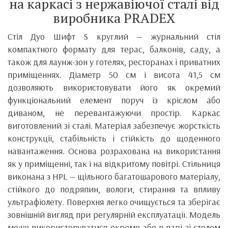
на каркасі з нержавіючої сталі від
виробника PRADEX
Стіл Дуо Шифт S круглий — журнальний стіл
компактного формату для терас, балконів, саду, а
також для лаунж-зон у готелях, ресторанах і приватних
приміщеннях. Діаметр 50 см і висота 41,5 см
дозволяють використовувати його як окремий
функціональний елемент поруч із кріслом або
диваном, не перевантажуючи простір. Каркас
виготовлений зі сталі. Матеріал забезпечує жорсткість
конструкції, стабільність і стійкість до щоденного
навантаження. Основа розрахована на використання
як у приміщенні, так і на відкритому повітрі. Стільниця
виконана з HPL — щільного багатошарового матеріалу,
стійкого до подряпин, вологи, стирання та впливу
ультрафіолету. Поверхня легко очищується та зберігає
зовнішній вигляд при регулярній експлуатації. Модель
може використовуватися окремо або в парі зі столом