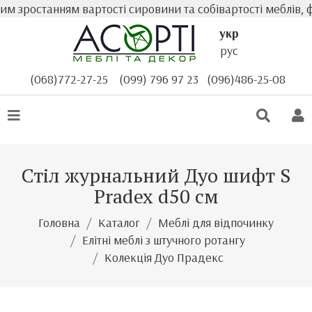
 зростанням вартості сировини та собівартості меблів, ф
укр
рус
(068)772-27-25
(099) 796 97 23
(096)486-25-08
Стіл журнальний Дуо шифт S
Pradex d50 см
Головна
Каталог
Меблі для відпочинку
Елітні меблі з штучного ротангу
Колекція Дуо Прадекс