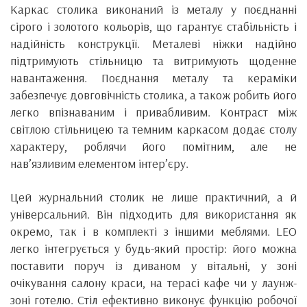
Каркас столика виконаний із металу у поєднанні
сірого і золотого кольорів, що гарантує стабільність і
надійність конструкції. Металеві ніжки надійно
підтримують стільницю та витримують щоденне
навантаження. Поєднання металу та кераміки
забезпечує довговічність столика, а також робить його
легко впізнаваним і привабливим. Контраст між
світлою стільницею та темним каркасом додає столу
характеру, роблячи його помітним, але не
нав’язливим елементом інтер’єру.
Цей журнальний столик не лише практичний, а й
універсальний. Він підходить для використання як
окремо, так і в комплекті з іншими меблями. LEO
легко інтегрується у будь-який простір: його можна
поставити поруч із диваном у вітальні, у зоні
очікування салону краси, на терасі кафе чи у лаунж-
зоні готелю. Стіл ефективно виконує функцію робочої