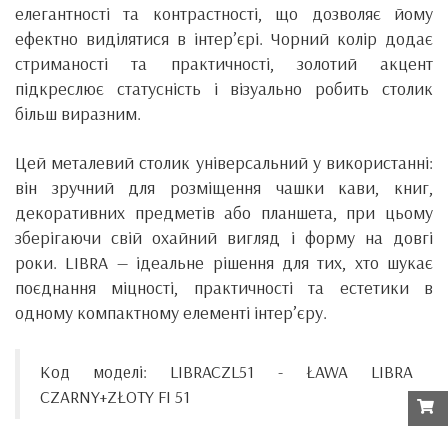
елегантності та контрастності, що дозволяє йому
ефектно виділятися в інтер’єрі. Чорний колір додає
стриманості та практичності, золотий акцент
підкреслює статусність і візуально робить столик
більш виразним.
Цей металевий столик універсальний у використанні:
він зручний для розміщення чашки кави, книг,
декоративних предметів або планшета, при цьому
зберігаючи свій охайний вигляд і форму на довгі
роки. LIBRA — ідеальне рішення для тих, хто шукає
поєднання міцності, практичності та естетики в
одному компактному елементі інтер’єру.
Код моделі: LIBRACZL51 - ŁAWA LIBRA
CZARNY+ZŁOTY FI 51