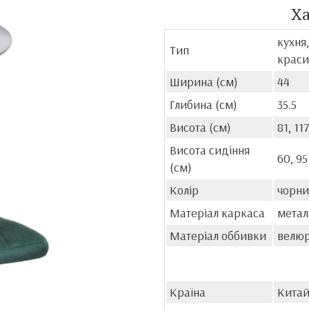
Х
кухня
Тип
краси
Ширина (см)
44
Глибина (см)
35.5
Висота (см)
81, 11
Висота сидіння
60, 95
(см)
Колір
чорни
Матеріал каркаса
метал
Матеріал оббивки
велю
Країна
Кита