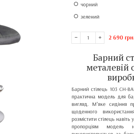
чорний
зелений
2 690
грн
Барний ст
металевій 
вироб
Барний стілець 103 CH-BA
практична модель для ба
вигляд. М’яке сидіння 
щоденного використанн
розмістити стілець навіть
пропорціям модель 
використовується за бар