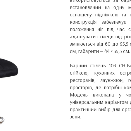
встановлений на одну м
оснащену підніжкою та 
конструкція забезпечує
положення ніг під час с
адаптувати стілець під рі
змінюється від 60 до 95,5 
см, габарити — 44 × 35,5 см.
Барний стілець 103 CH-
стійкою, кухонних остр
ресторанів, лаунж-зон, 
просторів, де потрібні ком
Модель виконана у чо
універсальним варіантом д
практичний вибір для орга
зони.