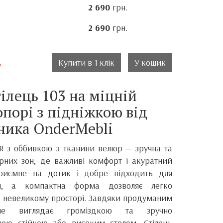
2 690
грн.
2 690
грн.
.
Купити в 1 клік
У кошик
ілець 103 на міцній
опорі з підніжкою від
ника OnderMebli
R з оббивкою з тканини велюр — зручна та
рних зон, де важливі комфорт і акуратний
приємне на дотик і добре підходить для
я, а компактна форма дозволяє легко
 у невеликому просторі. Завдяки продуманим
не виглядає громіздкою та зручно
ною стійкою або високим столом. Стілець