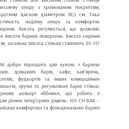
еталеву опору з хромованим покриттям,
круглим диском діаметром 38,5 см. Така
 стійкість, надійну опору та комфортне
идіння. Висота регулюється, що дозволяє
зні висоти барних поверхонь. Висота сидіння
см, загальна висота стільця становить 81–117
BAR добре підходить для кухонь з барною
овів, домашніх барів, кафе, кав’ярень,
готелів, фудкортів та інших комерційних
пактні, зручні та регульовані барні стільці.
рному кольорі оббивки, що робить її
ля різних інтер’єрних рішень. 103 CH-BAR —
нізації комфортної та функціональної барної