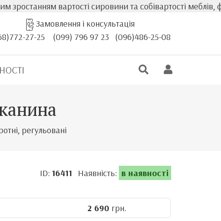
танням вартості сировини та собівартості меблів, фактич
Замовлення і консультація
68)772-27-25
(099) 796 97 23
(096)486-25-08
НОСТІ
тканина
ротні, регульовані
ID:
16411
Наявність:
в наявності
2 690
грн.