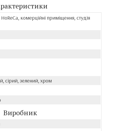
арактеристики
, HoReCa, комерційні приміщення, студія
7
й, сірий, зелений, хром
р
Виробник
й