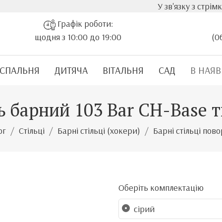
У зв'язку з стрімким зрос
Графік роботи:
щодня з 10:00 до 19:00
(0
СПАЛЬНЯ
ДИТЯЧА
ВІТАЛЬНЯ
САД
В НАЯВ
ь барний 103 Bar CH-Base 
ог
Стільці
Барні стільці (хокери)
Барні стільці пово
Оберіть комплектацію
сірий