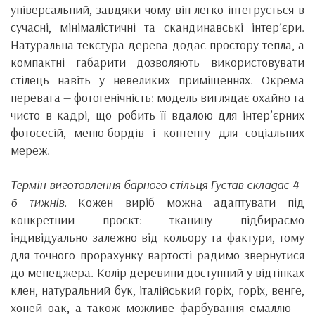
універсальний, завдяки чому він легко інтегрується в
сучасні, мінімалістичні та скандинавські інтер’єри.
Натуральна текстура дерева додає простору тепла, а
компактні габарити дозволяють використовувати
стілець навіть у невеликих приміщеннях. Окрема
перевага — фотогенічність: модель виглядає охайно та
чисто в кадрі, що робить її вдалою для інтер’єрних
фотосесій, меню-бордів і контенту для соціальних
мереж.
Термін виготовлення барного стільця Густав складає 4–
6 тижнів.
Кожен виріб можна адаптувати під
конкретний проєкт: тканину підбираємо
індивідуально залежно від кольору та фактури, тому
для точного прорахунку вартості радимо звернутися
до менеджера. Колір деревини доступний у відтінках
клен, натуральний бук, італійський горіх, горіх, венге,
хоней оак, а також можливе фарбування емаллю —