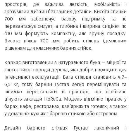
просторів, де важлива легкість, мобільність і
зрозумілий дизайн без зайвих деталей. Висота спинки
700 мм забезпечує базову підтримку та не
перевантажує силует, а глибина і ширина сидіння по
410 мм формують компактну, але зручну посадку.
Висота ніжок 700 мм робить стілець ідеальним
рішенням для класичних барних стійок.
Каркас виготовлений з натурального бука — міцної та
зносостійкої породи дерева, яка добре підходить для
інтенсивної експлуатації. Вага стільця становить 4,7–
6,5 кг, тому барний Густав легко переміщувати та
швидко переставляти в просторі, що особливо
цінують заклади HoReCa. Модель відмінно працює у
барах, кафе, ресторанах, кав’ярнях та готелях, а також
у домашніх кухнях з барною стійкою або островом.
Дизайн барного стільця Густав лаконічний і