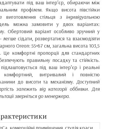
адаптувати під ваш інтер’єр, обираючи між
вальним профілем. Якщо висота півстійки
е виготовлення стільця
з індивідуальною
дель можна замовити у двох варіантах:
му. Обертовий варіант особливо зручний у
 легше сідати, розвертатися та взаємодіяти
арного Oreon: 55×67 см, загальна висота 103,5
. Це комфортні пропорції для стандартних
абезпечують правильну посадку та стійкість.
підлаштовується під ваш інтер’єр і реальні
 комфортний, витривалий і повністю
тканини до висоти та механізму.
Доступний
ртість залежить від категорії оббивки. Для
льтації зверніться до менеджера.
арактеристики
eCa, комерційні приміщення, студія краси