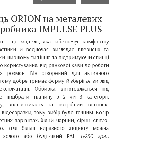
ць ORION на металевих
иробника IMPULSE PLUS
on — це модель, яка забезпечує комфортну
івстійки й водночас виглядає впевнено та
дяки ширшому сидінню та підтримуючій спинці
го користування: від ранкової кави до роботи
іх розмов. Він створений для активного
тому добре тримає форму й зберігає вигляд
експлуатації. Оббивка виготовляється під
 підібрати тканину з 2 чи 3 категорії,
, зносостійкість та потрібний відтінок.
відеозразки, тому вибір буде точним. Колір
них варіантах: білий, чорний, сірий, світло-
но. Для більш виразного акценту можна
в золото або будь-який RAL
(+250 грн)
.