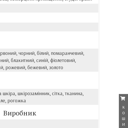
рвоний, чорний, білий, помаранчевий,
ений, блакитний, синій, фіолетовий,
й, рожевий, бежевий, золото
 шкіра, шкірозамінник, сітка, тканина,
кле, рогожка
к
Виробник
о
ш
и