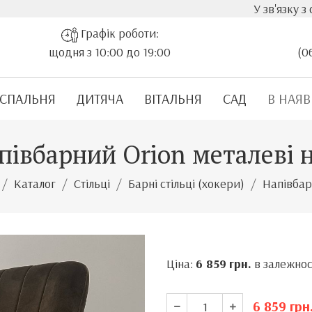
У зв'язку з стрімким зрост
Графік роботи:
щодня з 10:00 до 19:00
(0
СПАЛЬНЯ
ДИТЯЧА
ВІТАЛЬНЯ
САД
В НАЯВ
півбарний Orion металеві 
Каталог
Стільці
Барні стільці (хокери)
Напівбарн
Ціна:
6 859
грн.
в залежност
6 859
грн