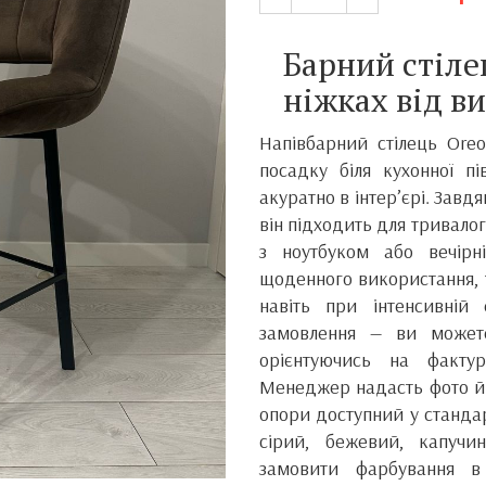
Барний стіле
ніжках від в
Напівбарний стілець Ore
посадку біля кухонної п
акуратно в інтер’єрі. Зав
він підходить для тривало
з ноутбуком або вечірн
щоденного використання, 
навіть при інтенсивній 
замовлення — ви можете
орієнтуючись на фактуру
Менеджер надасть фото й 
опори доступний у стандарт
сірий, бежевий, капучи
замовити фарбування 