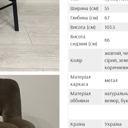
Ширина (см)
55
Глибина (см)
67
Висота (см)
103.5
Висота
66
сидіння (см)
жовтий, че
Колір
сірий, зел
коричневи
Матеріал
метал
каркаса
Матеріал
натуральна
оббивки
велюр, бу
Країна
Україна