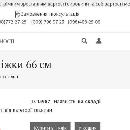
анням вартості сировини та собівартості меблів, фактичн
Замовлення і консультація
68)772-27-25
(099) 796 97 23
(096)486-25-08
НОСТІ
ніжки 66 см
і стільці
ID:
15987
Наявність:
на складі
і від категорії тканини
.
Купити в 1 клік
У кошик