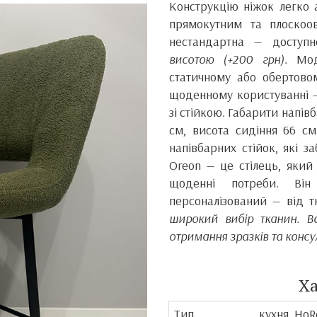
Конструкцію ніжок легко 
прямокутним та плоскоо
нестандартна — доступн
висотою (+200 грн)
. Мо
статичному або обертово
щоденному користуванні —
зі стійкою. Габарити напівб
см, висота сидіння 66 см
напівбарних стійок, які з
Oreon — це стілець, який 
щоденні потреби. Він
персоналізований — від 
широкий вибір тканин. Ва
отримання зразків та консу
Х
Тип
кухня, HoR