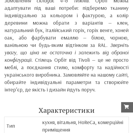
замовлення складає 4–6 тижнів.
Орбіт можна
адаптувати під ваші потреби: підберемо тканину
індивідуально за кольором і фактурою, а колір
деревини можна обрати з варіантів — клен,
натуральний бук, італійський горіх, горіх венге, хоней
оак, або фарбувати емаллю — білою, чорною,
ванільною чи будь-яким відтінком за RAL.
Зверніть
увагу, що ціна не остаточна і залежить від обраної
конфігурації
. Стілець Орбіт від Tivoli — це не просто
меблі, а поєднання стилю, комфорту та надійності
українського виробника. Замовляйте на нашому сайті,
обирайте індивідуальні параметри та створюйте
інтер’єр, де якість і дизайн йдуть поруч.
Характеристики
кухня, вітальня, HoReCa, комерційні
Тип
приміщення