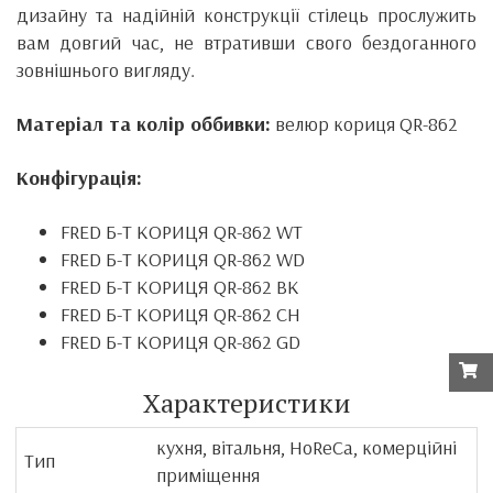
дизайну та надійній конструкції стілець прослужить
вам довгий час, не втративши свого бездоганного
зовнішнього вигляду.
Матеріал та колір оббивки:
велюр кориця QR-862
Конфігурація:
FRED Б-Т КОРИЦЯ QR-862 WT
FRED Б-Т КОРИЦЯ QR-862 WD
FRED Б-Т КОРИЦЯ QR-862 BK
FRED Б-Т КОРИЦЯ QR-862 CH
FRED Б-Т КОРИЦЯ QR-862 GD
Характеристики
кухня, вітальня, HoReCa, комерційні
Тип
приміщення