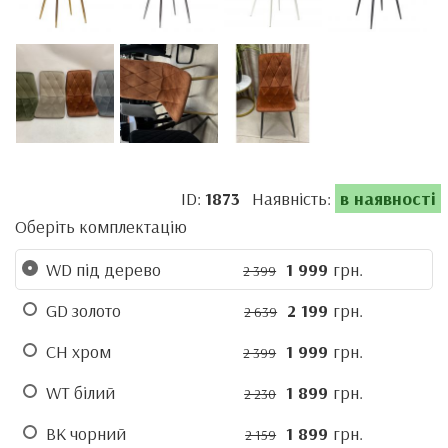
ID:
1873
Наявність:
в наявності
Оберіть комплектацію
WD під дерево
1 999
грн.
2 399
GD золото
2 199
грн.
2 639
CH хром
1 999
грн.
2 399
WT білий
1 899
грн.
2 230
BK чорний
1 899
грн.
2 159