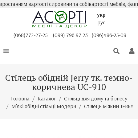
останням вартості сировини та собівартості меблів, факт
укр
рус
(068)772-27-25
(099) 796 97 23
(096)486-25-08
Стілець обідній Jerry тк. темно-
коричнева UC-910
Головна
Каталог
Стільці для дому та бізнесу
М'які обідні стільці Модерн
Стілець м'який JERRY