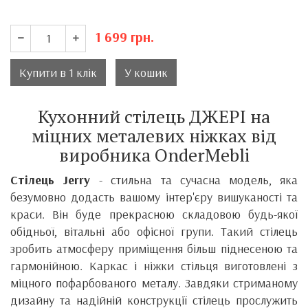
1 699
грн.
Купити в 1 клік
У кошик
Кухонний стілець ДЖЕРІ на
міцних металевих ніжках від
виробника
OnderMebli
Стілець Jerry
- стильна та сучасна модель, яка
безумовно додасть вашому інтер'єру вишуканості та
краси.
Він
буде прекрасною складовою будь-якої
обідньої, вітальні або офісної групи. Такий стілець
зробить атмосферу приміщення більш піднесеною та
гармонійною.
Каркас і ніжки стільця виготовлені з
міцного пофарбованого металу.
Завдяки стриманому
дизайну та надійній конструкції стілець прослужить