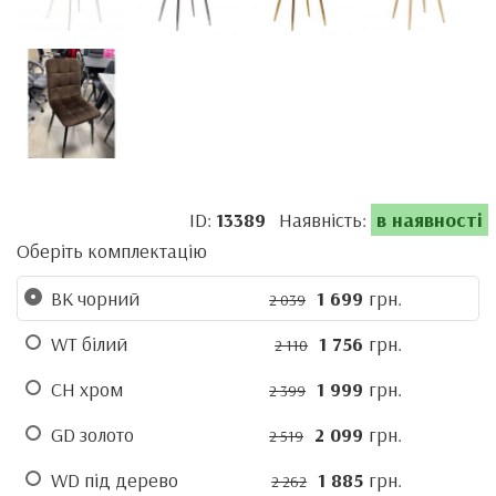
ID:
13389
Наявність:
в наявності
Оберіть комплектацію
BK чорний
1 699
грн.
2 039
WT білий
1 756
грн.
2 110
CH хром
1 999
грн.
2 399
GD золото
2 099
грн.
2 519
WD під дерево
1 885
грн.
2 262