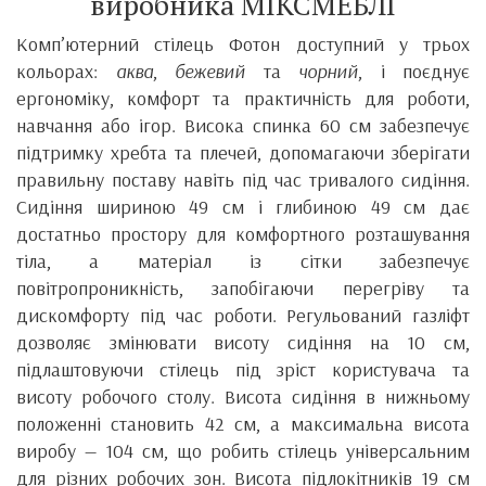
виробника МІКСМЕБЛІ
Комп’ютерний стілець Фотон доступний у трьох
кольорах:
аква
,
бежевий
та
чорний
, і поєднує
ергономіку, комфорт та практичність для роботи,
навчання або ігор. Висока спинка 60 см забезпечує
підтримку хребта та плечей, допомагаючи зберігати
правильну поставу навіть під час тривалого сидіння.
Сидіння шириною 49 см і глибиною 49 см дає
достатньо простору для комфортного розташування
тіла, а матеріал із сітки забезпечує
повітропроникність, запобігаючи перегріву та
дискомфорту під час роботи. Регульований газліфт
дозволяє змінювати висоту сидіння на 10 см,
підлаштовуючи стілець під зріст користувача та
висоту робочого столу. Висота сидіння в нижньому
положенні становить 42 см, а максимальна висота
виробу — 104 см, що робить стілець універсальним
для різних робочих зон. Висота підлокітників 19 см