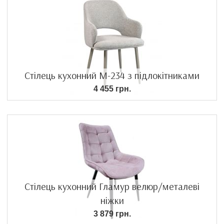
Стілець кухонний M-234 з підлокітниками
4 455 грн.
Стілець кухонний Гламур велюр/металеві
ніжки
3 879 грн.