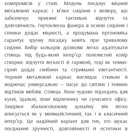
компромісів у стилі. Модель поєднує міцний
металевий каркас і м’яке сидіння з велюру, що
забезпечує приємні тактильні відчуття та
довговічність. Гнутоклеєна фанера в основі сидіння і
спинки додає міцності, а продумана ергономіка
гарантує зручну посадку навіть при тривалому
сидінні. Вибір кольорів дозволяє легко адаптувати
стілець під будь-який інтер’єр: попелястий колір
створює відчуття легкості й гармонії, тоді як темно-
сірий додає глибини та стриманої елегантності.
Чорний металевий каркас виглядає стильно й
водночас універсально — пасує до світлих і темних
відтінків меблів. Стілець Леон чудово підходить для
кухні, їдальні, зони відпочинку чи сучасного офісу.
Завдяки збалансованому дизайну він легко
вписується як у мінімалістичний, так і в класичний
інтер’єр. Це надійний варіант для тих, хто шукає
поєднання зручності, довговічності й естетики в