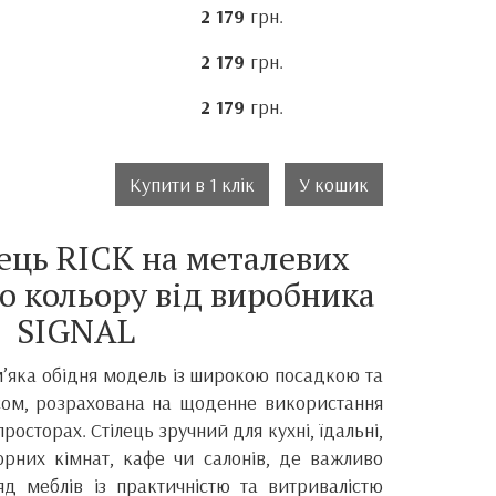
2 179
грн.
2 179
грн.
2 179
грн.
Купити в 1 клік
У кошик
лець
RICK
на металевих
о кольору від виробника
SIGNAL
м’яка обідня модель із широкою посадкою та
ом, розрахована на щоденне використання
осторах. Стілець зручний для кухні, їдальні,
орних кімнат, кафе чи салонів, де важливо
д меблів із практичністю та витривалістю