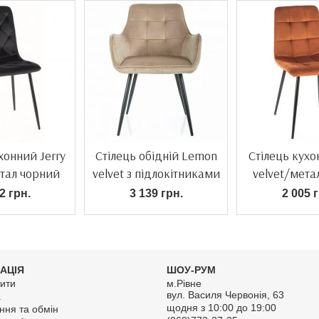
хонний Jerry
Стілець обідній Lemon
Стілець кухо
етал чорний
velvet з підлокітниками
velvet/мета
2 грн.
3 139 грн.
2 005 г
АЦІЯ
ШОУ-РУМ
ити
м.Рівне
вул. Василя Червонія, 63
а
щодня з 10:00 до 19:00
ння та обмін