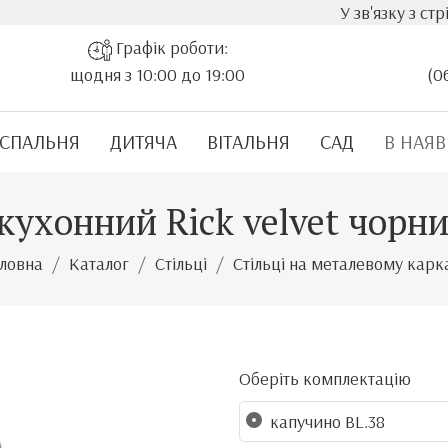
У зв'язку з стрімким з
Графік роботи:
щодня з 10:00 до 19:00
(0
СПАЛЬНЯ
ДИТЯЧА
ВІТАЛЬНЯ
САД
В НАЯВ
кухонний Rick velvet чорн
оловна
Каталог
Стільці
Стільці на металевому карк
Оберіть комплектацію
капучино BL.38