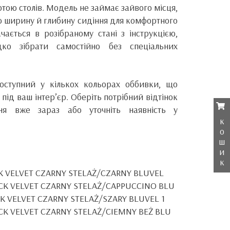
отою столів. Модель не займає зайвого місця,
ю ширину й глибину сидіння для комфортного
чається в розібраному стані з інструкцією,
о зібрати самостійно без спеціальних
ступний у кількох кольорах оббивки, що
 під ваш інтер’єр. Оберіть потрібний відтінок
ня вже зараз або уточніть наявність у
к
о
ш
и
к
K VELVET CZARNY STELAŻ/CZARNY BLUVEL
ICK VELVET CZARNY STELAŻ/CAPPUCCINO BLU
K VELVET CZARNY STELAŻ/SZARY BLUVEL 1
CK VELVET CZARNY STELAŻ/CIEMNY BEŻ BLU