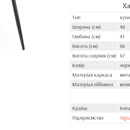
Х
Тип
кухн
Ширина (см)
48
Глибина (см)
41
Висота (см)
86
Висота сидіння (см)
47
Колір
чорн
Матеріал каркаса
мет
Матеріал оббивки
вел
Країна
Кит
Підприємство
Sign