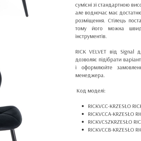
сумісні зі стандартною вис
але водночас має достатн
розміщення. Стілець поста
тому його можна швидк
інструментів.
RICK VELVET від
Signal
до
дозволяє підібрати варіант
і оформлюйте замовлен
менеджера.
Код моделі:
RICKVCC-KRZESŁO RIC
RICKVCCA-KRZESŁO R
RICKVCSZKRZESŁO RIC
RICKVCCB-KRZESŁO RI