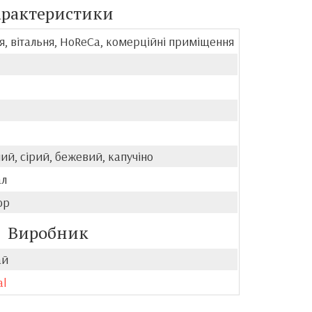
арактеристики
я, вітальня, HoReCa, комерційні приміщення
ий, сірий, бежевий, капучіно
ал
юр
Виробник
ай
al