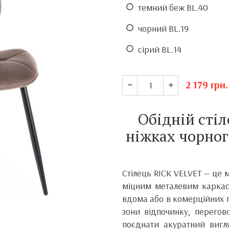
темний беж BL.40
чорний BL.19
сірий BL.14
2 179
грн.
Обідній сті
ніжках чорног
Стілець RICK VELVET — це 
міцним металевим каркас
вдома або в комерційних пр
зони відпочинку, перегов
поєднати акуратний вигля