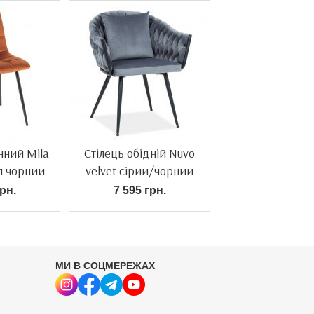
нний Mila
Стілець обідній Nuvo
л чорний
velvet сірий/чорний
рн.
7 595 грн.
МИ В СОЦМЕРЕЖАХ