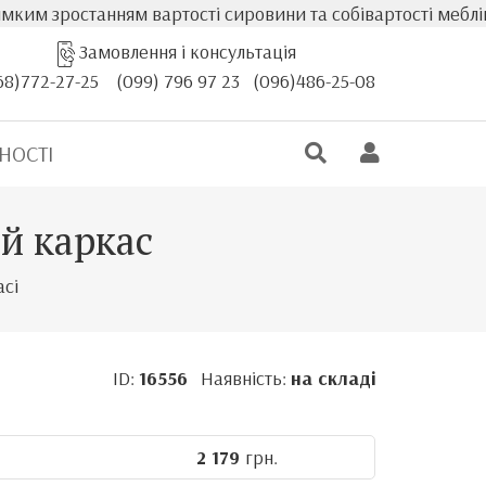
ростанням вартості сировини та собівартості меблів, факт
Замовлення і консультація
68)772-27-25
(099) 796 97 23
(096)486-25-08
НОСТІ
ий каркас
асі
ID:
16556
Наявність:
на складі
2 179
грн.