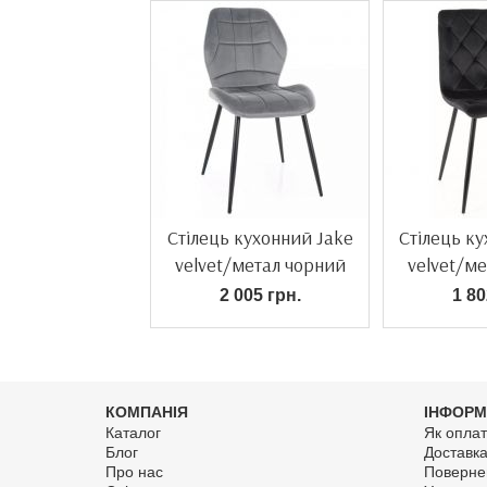
Стілець кухонний Jake
Стілець ку
velvet/метал чорний
velvet/м
2 005 грн.
1 80
КОМПАНІЯ
ІНФОРМ
Каталог
Як оплат
Блог
Доставк
Про нас
Поверне