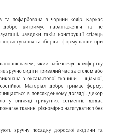
у та пофарбована в чорний колір. Каркас
, добре витримує навантаження та не
луатації. Завдяки такій конструкції стілець
о користування та зберігає форму навіть при
з наповнювачем, який забезпечує комфортну
яє зручно сидіти тривалий час за столом або
виконана з оксамитової тканини — щільної,
состійкої. Матеріал добре тримає форму,
 очищається в повсякденному догляді. Декор
ою у вигляді трикутних сегментів додає
опомагає тканині рівномірно натягуватися без
ечують зручну посадку дорослої людини та