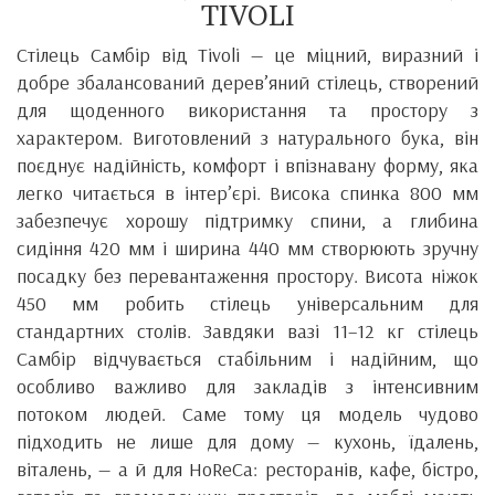
TIVOLI
Стілець Самбір від Tivoli — це міцний, виразний і
добре збалансований дерев’яний стілець, створений
для щоденного використання та простору з
характером. Виготовлений з натурального бука, він
поєднує надійність, комфорт і впізнавану форму, яка
легко читається в інтер’єрі. Висока спинка 800 мм
забезпечує хорошу підтримку спини, а глибина
сидіння 420 мм і ширина 440 мм створюють зручну
посадку без перевантаження простору. Висота ніжок
450 мм робить стілець універсальним для
стандартних столів. Завдяки вазі 11–12 кг стілець
Самбір відчувається стабільним і надійним, що
особливо важливо для закладів з інтенсивним
потоком людей. Саме тому ця модель чудово
підходить не лише для дому — кухонь, їдалень,
віталень, — а й для HoReCa: ресторанів, кафе, бістро,