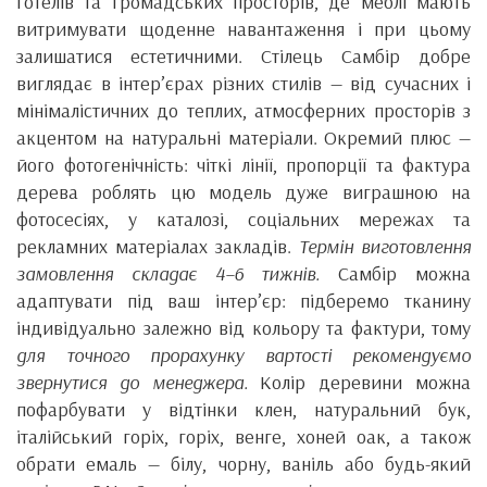
готелів та громадських просторів, де меблі мають
витримувати щоденне навантаження і при цьому
залишатися естетичними. Стілець Самбір добре
виглядає в інтер’єрах різних стилів — від сучасних і
мінімалістичних до теплих, атмосферних просторів з
акцентом на натуральні матеріали. Окремий плюс —
його фотогенічність: чіткі лінії, пропорції та фактура
дерева роблять цю модель дуже виграшною на
фотосесіях, у каталозі, соціальних мережах та
рекламних матеріалах закладів.
Термін виготовлення
замовлення складає 4–6 тижнів.
Самбір можна
адаптувати під ваш інтер’єр: підберемо тканину
індивідуально залежно від кольору та фактури, тому
для точного прорахунку вартості рекомендуємо
звернутися до менеджера.
Колір деревини можна
пофарбувати у відтінки клен, натуральний бук,
італійський горіх, горіх, венге, хоней оак, а також
обрати емаль — білу, чорну, ваніль або будь-який