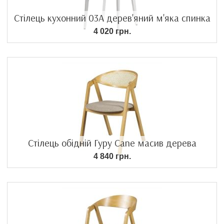
Стілець кухонний 03А дерев'яний м'яка спинка
4 020 грн.
Стілець обідній Гуру Cane масив дерева
4 840 грн.