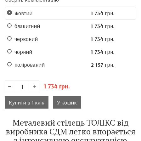
жовтий
1 734
грн.
блакитний
1 734
грн.
червоний
1 734
грн.
чорний
1 734
грн.
полірований
2 157
грн.
1 734
грн.
Купити в 1 клік
У кошик
Металевий стілець ТОЛІКС від
виробника СДМ легко впорається
з інтенсивною експлуатацією