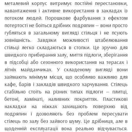
металевий корпус витримує постійні перестановки,
навантаження і активне використання в закладах із
потоком людей. Порошкове фарбування з ефектом
потертості не боїться дрібних подряпин — вони просто
губляться в загальному вигляді стільця і не псують
зовнішність. Завдяки можливості штабелювання
стільці легко складаються в стопки. Це зручно для
швидкого прибирання залу, миття підлоги, зберігання
в підсобці або сезонного використання на терасах і
літніх майданчиках. У складеному вигляді вони
займають мінімум місця, що особливо важливо для
кафе, барів і закладів швидкого харчування. Стілець
стабільно стоїть на різних типах підлоги — плитці,
бетоні, ламінаті, наливних покриттях. Пластикові
накладки на ніжках захищають поверхню від
подряпин і дозволяють без проблем пересувати
стілець по залу без зайвого шуму. Це дрібниця, але в
щоденній експлуатації вона реально відчувається.