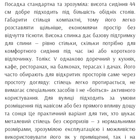
Посадка стандартна та зрозуміла: висота сидіння 44
см добре підходить під більшість обідніх столів.
Габарити стільця компактні, тому його легко
розставляти щільніше, економлячи простір без
відчуття тісноти. Висока спинка дає базову підтримку
для спини — рівно стільки, скільки потрібно для
комфортного сидіння під час їжі або короткого
відпочинку. Толікс V однаково доречний у кухнях,
кафе, ресторанах, на балконах, терасах і дачах. Його
часто обирають для відкритих просторів саме через
простоту догляду: стілець легко протирається, не
вимагає спеціальних засобів і не «боїться» активного
користування. Для вулиці підходить за умови
розміщення під навісом або без прямого впливу дощу
та сонця Це практичний варіант для тих, хто шукає
металевий стілець без сюрпризів — з нормальними
розмірами, зрозумілою експлуатацією і можливістю
використовувати його як у приміщенні, так і на