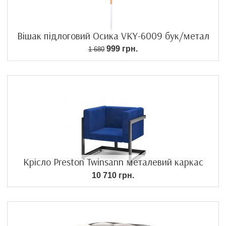
Вішак підлоговий Осика VKY-6009 бук/метал
999 грн.
1 680
Крісло Preston Twinsann металевий каркас
10 710 грн.