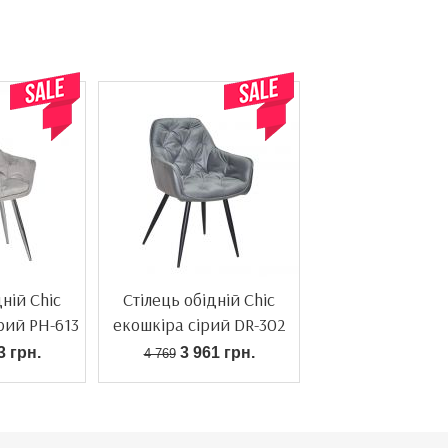
дній Chic
Стілець обідній Chic
ірий PH-613
екошкіра сірий DR-302
3 грн.
3 961 грн.
4 769