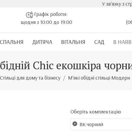
У зв'язку з стрімким
Графік роботи:
щодня з 10:00 до 19:00
(0
СПАЛЬНЯ
ДИТЯЧА
ВІТАЛЬНЯ
САД
В НАЯВ
обідній Chic екошкіра чорн
Стільці для дому та бізнесу
М'які обідні стільці Модерн
Оберіть комплектацію
BK чорний