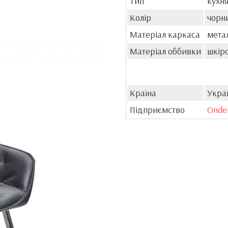
Тип
кухня
Колір
чорн
Матеріал каркаса
мета
Матеріал оббивки
шкір
Країна
Укра
Підприємство
Onde