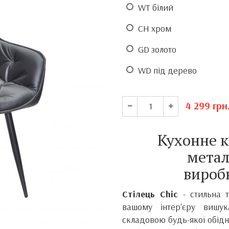
WT білий
CH хром
GD золото
WD під дерево
4 299
грн
Кухонне к
метал
вироб
Стілець Chic
- стильна 
вашому інтер'єру вишу
складовою будь-якої обіднь