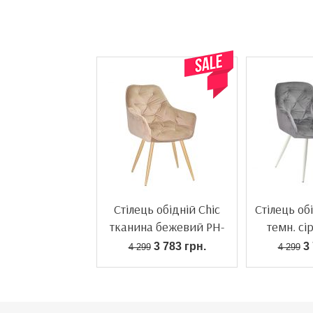
Акція!
Стілець обідній Chic
Стілець обі
тканина бежевий PH-
темн. сі
604
3 783 грн.
3 
4 299
4 299