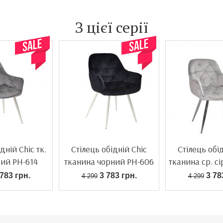
З цієї серії
дній Chic тк.
Стілець обідній Chic
Стілець обі
рий PH-614
тканина чорний PH-606
тканина ср. с
783 грн.
3 783 грн.
3 78
4 299
4 299