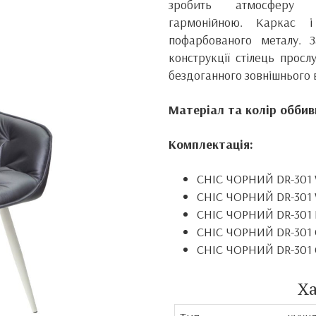
зробить атмосферу 
гармонійною.
Каркас і
пофарбованого металу.
конструкції стілець прос
бездоганного зовнішнього 
Матеріал та колір оббив
Комплектація:
CHIC ЧОРНИЙ
DR-301
CHIC ЧОРНИЙ
DR-301
CHIC ЧОРНИЙ
DR-301
CHIC ЧОРНИЙ
DR-301
CHIC ЧОРНИЙ
DR-301
Х