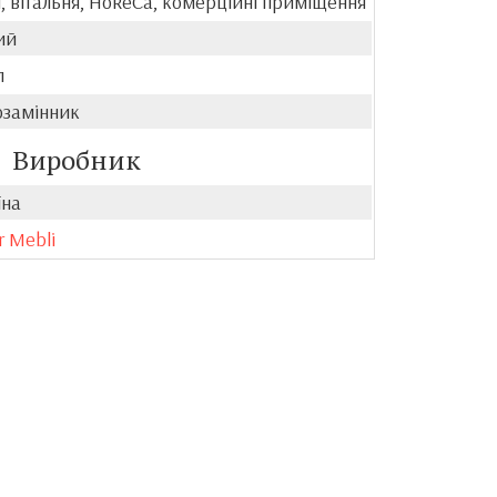
, вітальня, HoReCa, комерційні приміщення
ий
л
озамінник
Виробник
їна
r Mebli