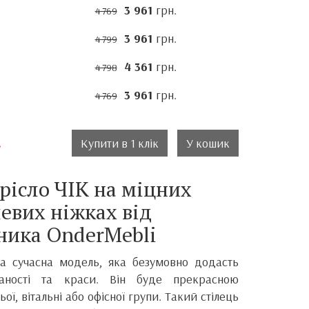
3 961
грн.
4 769
3 961
грн.
4 799
4 361
грн.
4 798
3 961
грн.
4 769
.
Купити в 1 клік
У кошик
рісло ЧІК на міцних
евих ніжках від
ника
OnderMebli
та сучасна модель, яка безумовно додасть
каності та краси.
Він
буде прекрасною
ої, вітальні або офісної групи. Такий стілець