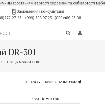
 зростанням вартості сировини та собівартості меблів, ф
Замовлення і консультація
68)772-27-25
(099) 796 97 23
(096)486-25-08
НОСТІ
ий DR-301
Стілець м'який CHIC
ID:
17477
Наявність:
на складі
4 299
грн.
4 361