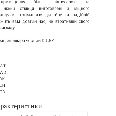
приміщення більш піднесеною та
 ніжки стільця виготовлені з міцного
Завдяки стриманому дизайну та надійній
лужить вам довгий час, не втративши свого
вигляду.
ки:
екошкіра чорний DR-301
WT
WD
BK
CH
GD
арактеристики