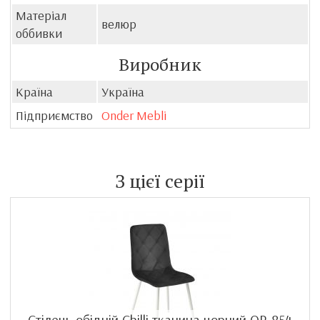
Матеріал
велюр
оббивки
Виробник
Країна
Україна
Підприємство
Onder Mebli
З цієї серії
Стілець обідній Chilli тканина чорний OR-854