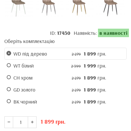
ID:
17430
Наявність:
в наявності
Оберіть комплектацію
WD під дерево
1 899
грн.
2 279
WT білий
1 999
грн.
2 399
CH хром
1 899
грн.
2 279
GD золото
1 899
грн.
2 279
BK чорний
1 899
грн.
2 279
1 899
грн.