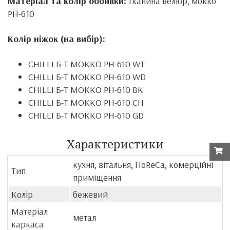
Матеріал та колір оббивки:
тканина велюр, мокко
PH-610
Колір ніжок (на вибір):
CHILLI Б-Т МОККО
PH-610
WT
CHILLI Б-Т МОККО
PH
-610
WD
CHILLI Б-Т МОККО
PH-610
BK
CHILLI Б-Т МОККО
PH
-610
CH
CHILLI Б-Т МОККО
PH
-610
GD
Характеристики
кухня, вітальня, HoReCa, комерційні
Тип
приміщення
Колір
бежевий
Матеріал
метал
каркаса