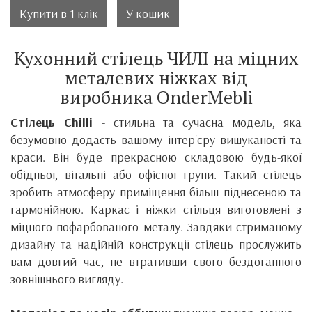
Купити в 1 клік
У кошик
Кухонний стілець ЧИЛІ на міцних
металевих ніжках від
виробника
OnderMebli
Стілець Chilli
- стильна та сучасна модель, яка
безумовно додасть вашому інтер'єру вишуканості та
краси.
Він
буде прекрасною складовою будь-якої
обідньої, вітальні або офісної групи. Такий стілець
зробить атмосферу приміщення більш піднесеною та
гармонійною.
Каркас і ніжки стільця виготовлені з
міцного пофарбованого металу.
Завдяки стриманому
дизайну та надійній конструкції стілець прослужить
вам довгий час, не втративши свого бездоганного
зовнішнього вигляду.