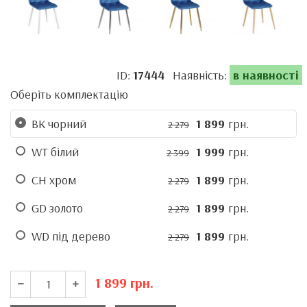
ID:
17444
Наявність:
в наявності
Оберіть комплектацію
BK чорний
1 899
грн.
2 279
WT білий
1 999
грн.
2 399
CH хром
1 899
грн.
2 279
GD золото
1 899
грн.
2 279
WD під дерево
1 899
грн.
2 279
1 899
грн.