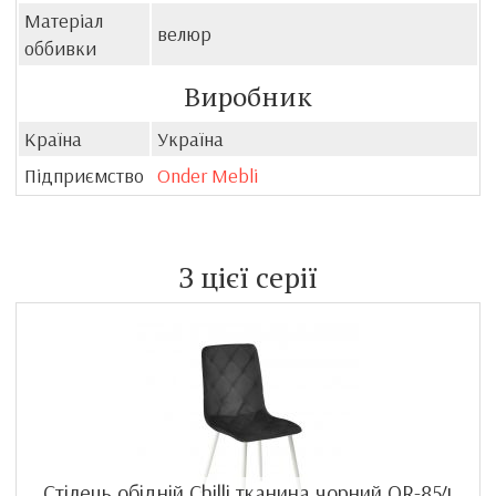
Матеріал
велюр
оббивки
Виробник
Країна
Україна
Підприємство
Onder Mebli
З цієї серії
Стілець обідній Chilli тканина чорний OR-854