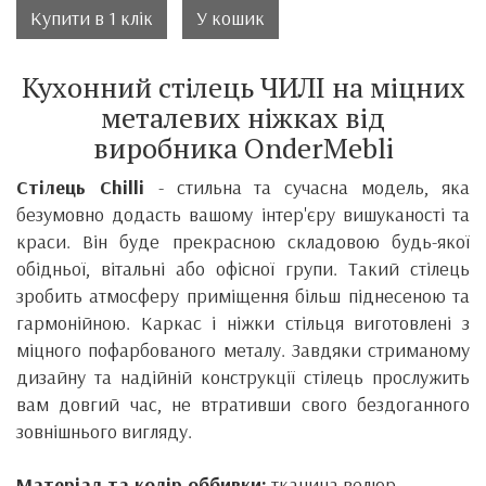
Купити в 1 клік
У кошик
Кухонний стілець ЧИЛІ на міцних
металевих ніжках від
виробника
OnderMebli
Стілець Chilli
- стильна та сучасна модель, яка
безумовно додасть вашому інтер'єру вишуканості та
краси.
Він
буде прекрасною складовою будь-якої
обідньої, вітальні або офісної групи. Такий стілець
зробить атмосферу приміщення більш піднесеною та
гармонійною.
Каркас і ніжки стільця виготовлені з
міцного пофарбованого металу.
Завдяки стриманому
дизайну та надійній конструкції стілець прослужить
вам довгий час, не втративши свого бездоганного
зовнішнього вигляду.
Матеріал та колір оббивки:
тканина велюр,