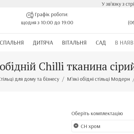
У зв'язку з стрімким зр
Графік роботи:
щодня з 10:00 до 19:00
(0
СПАЛЬНЯ
ДИТЯЧА
ВІТАЛЬНЯ
САД
В НАЯВ
обідній Chilli тканина сір
Стільці для дому та бізнесу
М'які обідні стільці Модерн
Оберіть комплектацію
CH хром