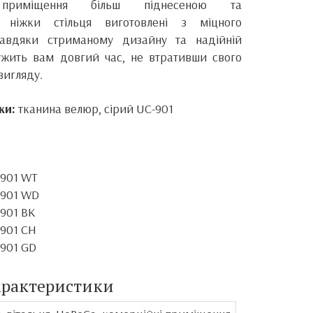
приміщення більш піднесеною та
 ніжки стільця виготовлені з міцного
Завдяки стриманому дизайну та надійній
лужить вам довгий час, не втративши свого
вигляду.
ки:
тканина велюр, сірий UC-901
 901
WT
 901
WD
 901
BK
 901
CH
 901
GD
арактеристики