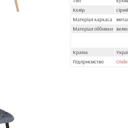
Тип
кухня
Колір
сіри
Матеріал каркаса
мета
Матеріал оббивки
велю
Країна
Укра
Підприємство
Onde