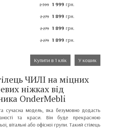
1 999
грн.
2 399
1 899
грн.
2 279
1 899
грн.
2 279
1 899
грн.
2 279
Купити в 1 клік
У кошик
ілець ЧИЛІ на міцних
евих ніжках від
ника
OnderMebli
 та сучасна модель, яка безумовно додасть
каності та краси.
Він
буде прекрасною
ої, вітальні або офісної групи. Такий стілець