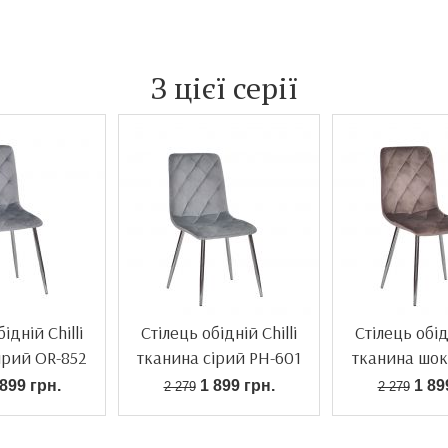
З цієї серії
ідній Chilli
Стілець обідній Chilli
Стілець обідн
ірий OR-852
тканина сірий PH-601
тканина шок
608
899 грн.
1 899 грн.
1 89
2 279
2 279