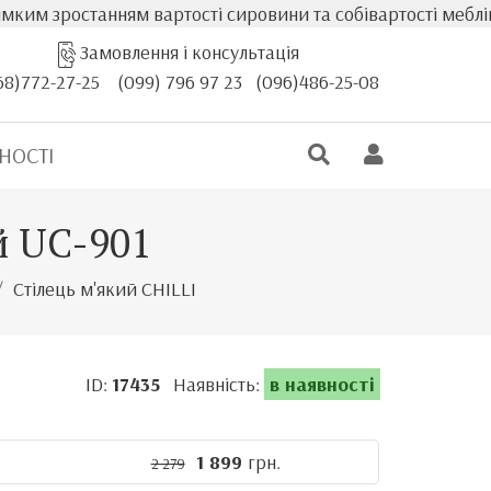
останням вартості сировини та собівартості меблів, факт
Замовлення і консультація
68)772-27-25
(099) 796 97 23
(096)486-25-08
НОСТІ
ий UC-901
Стілець м'який CHILLI
ID:
17435
Наявність:
в наявності
1 899
грн.
2 279