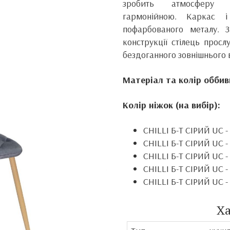
зробить атмосферу 
гармонійною.
Каркас і
пофарбованого металу.
конструкції стілець прос
бездоганного зовнішнього 
Матеріал та колір оббив
Колір ніжок (на вибір):
CHILLI Б-Т СІРИЙ UC
-
CHILLI Б-Т СІРИЙ UC
-
CHILLI Б-Т СІРИЙ UC
-
CHILLI Б-Т СІРИЙ UC
-
CHILLI Б-Т СІРИЙ UC
-
Х