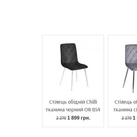
Стілець обідній Chilli
Стілець об
тканина чорний OR-854
тканина с
1 899 грн.
1 
2 279
2 279