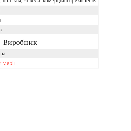
, вітальня, HoReCa, комерційні приміщення
й
л
р
Виробник
їна
r Mebli