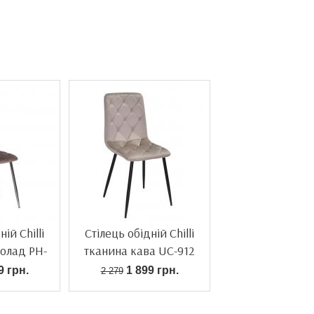
ій Chilli
Стілець обідній Chilli
олад PH-
тканина кава UC-912
9 грн.
1 899 грн.
2 279