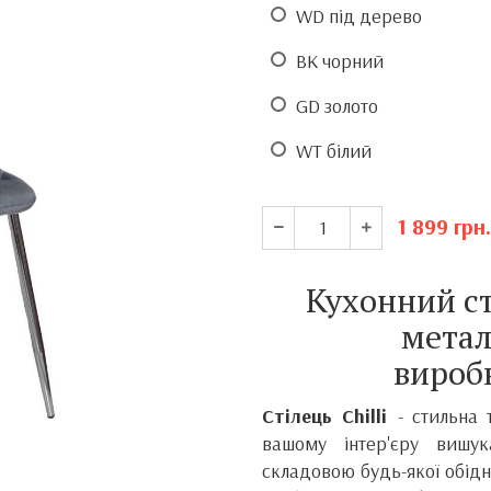
WD під дерево
BK чорний
GD золото
WT білий
1 899
грн.
Кухонний ст
метал
вироб
Стілець Chilli
- стильна
вашому інтер'єру вишу
складовою будь-якої обіднь