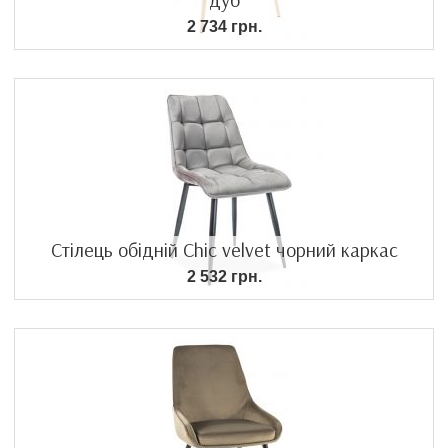
2 734 грн.
Стілець обідній Chic velvet чорний каркас
2 532 грн.