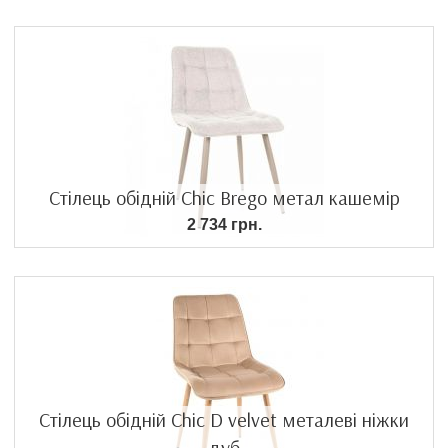
Стілець обідній Chic Brego метал кашемір
2 734 грн.
Стілець обідній Chic D velvet металеві ніжки
дуб