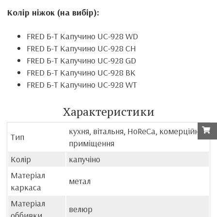
Колір ніжок (на вибір):
FRED Б-Т Капучино
UC-928
WD
FRED Б-Т Капучино
UC-928
CH
FRED Б-Т Капучино
UC-928
GD
FRED Б-Т Капучино UC-928
BK
FRED Б-Т Капучино UC-928
WT
Характеристики
кухня, вітальня, HoReCa, комерційні
Тип
приміщення
Колір
капучіно
Матеріал
метал
каркаса
Матеріал
велюр
оббивки