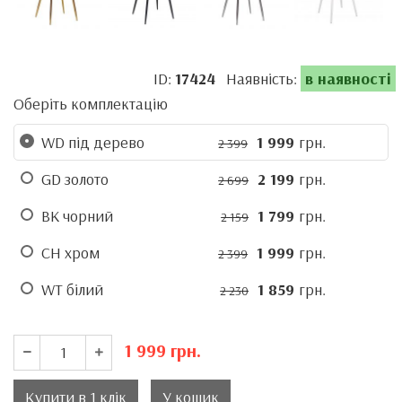
ID:
17424
Наявність:
в наявності
Оберіть комплектацію
WD під дерево
1 999
грн.
2 399
GD золото
2 199
грн.
2 699
BK чорний
1 799
грн.
2 159
CH хром
1 999
грн.
2 399
WT білий
1 859
грн.
2 230
1 999
грн.
Купити в 1 клік
У кошик