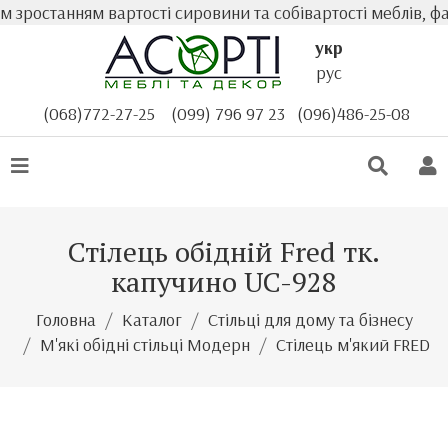
 зростанням вартості сировини та собівартості меблів, ф
укр
рус
(068)772-27-25
(099) 796 97 23
(096)486-25-08
Стілець обідній Fred тк.
капучино UC-928
Головна
Каталог
Стільці для дому та бізнесу
М'які обідні стільці Модерн
Стілець м'який FRED