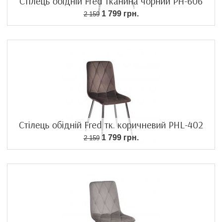
Стілець обідній Fred тканина чорний PH-606
1 799 грн.
2 159
Стілець обідній Fred тк. коричневий PHL-402
1 799 грн.
2 159