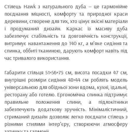
Стілець Hawk з натурального дуба — це гармонійне
поєднання міцності, комфорту та природної краси
деревини, створене для тих, хто цінує якісні матеріали
і продуманий дизайн. Каркас із масиву дуба
забезпечує стабільність та довговічність конструкції,
витримує навантаження до 140 кг, а м’яке сидіння та
спинка, оббиті тканиною, дарують комфорт навіть під
час тривалого використання.
Габарити стільця 51×56×75 см, висота посадки 47 см,
внутрішні розміри сидіння 48×44 см роблять модель
універсальною для обідньої зони вдома, кухні, їдальні,
ресторану або готелю. Ергономічна спинка підтримує
правильне положення спини, а підлокітники
забезпечують додаткову зручність. Мінімалістичний,
стриманий дизайн дозволяє легко поєднати стілець з
різними стилями інтер’єру, створюючи атмосферу
затишку та гармонії.