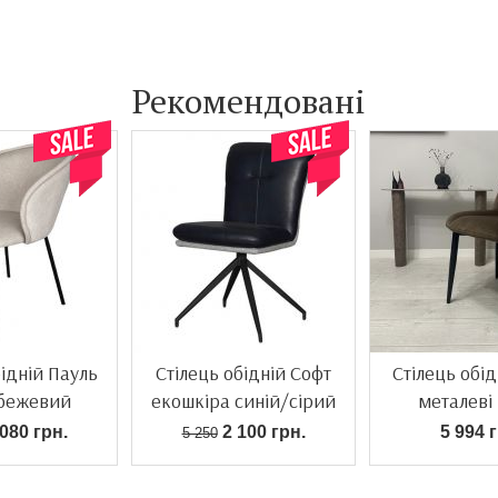
Рекомендовані
бідній Пауль
Стілець обідній Софт
Стілець обід
-бежевий
екошкіра синій/сірий
металеві
080 грн.
2 100 грн.
5 994 г
5 250