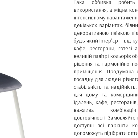
Така оббивка робить
використання, а міцна кон
інтенсивному навантаженні.
декількох варіантах: біли
декоративною плівкою під
будь-який інтер’єр — від к
кафе, ресторани, готелі 
великій палітрі кольорів 
рішення та гармонійно по
приміщення. Продумана ф
посадку для людей різного
стабільність та надійніст
для дому та комерційни
їдалень, кафе, ресторанів,
важлива комбінац
довговічності. Замовляйте 
доступні всі варіанти к
допоможуть підібрати опт