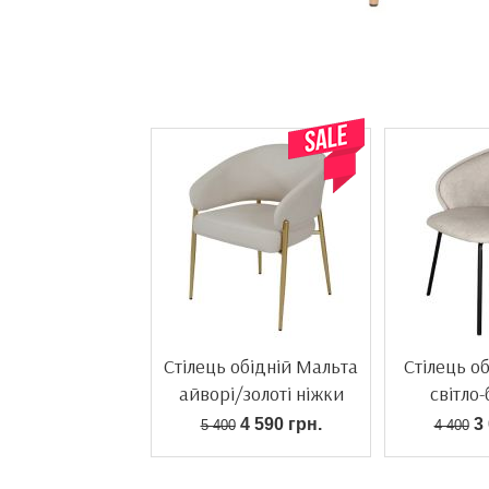
Стілець обідній Мальта
Стілець о
айворі/золоті ніжки
світло
4 590 грн.
3 
5 400
4 400