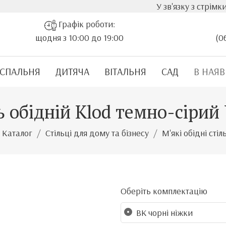
У зв'язку з стрімким зроста
Графік роботи:
щодня з 10:00 до 19:00
(0
СПАЛЬНЯ
ДИТЯЧА
ВІТАЛЬНЯ
САД
В НАЯВ
ь обідній Klod темно-сірий
Каталог
Стільці для дому та бізнесу
М'які обідні сті
Оберіть комплектацію
BK чорні ніжки