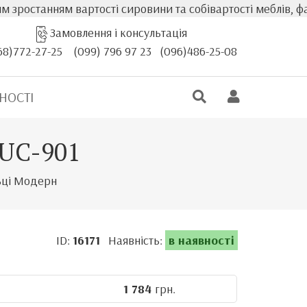
нням вартості сировини та собівартості меблів, фактична
Замовлення і консультація
68)772-27-25
(099) 796 97 23
(096)486-25-08
НОСТІ
 UC-901
льці Модерн
ID:
16171
Наявність:
в наявності
1 784
грн.