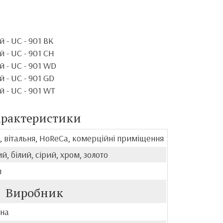
 - UC - 901 BK
 - UC - 901 CH
 - UC - 901 WD
 - UC - 901 GD
 - UC - 901 WT
арактеристики
, вітальня, HoReCa, комерційні приміщення
й, білий, сірий, хром, золото
л
Виробник
їна