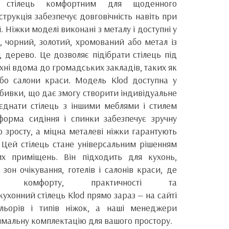
 стілець комфортним для щоденного
струкція забезпечує довговічність навіть при
 Ніжки моделі виконані з металу і доступні у
й, чорний, золотий, хромований або метал із
 дерево. Це дозволяє підібрати стілець під
ухні вдома до громадських закладів, таких як
або салони краси. Модель Klod доступна у
оббивки, що дає змогу створити індивідуальне
єднати стілець з іншими меблями і стилем
орма сидіння і спинки забезпечує зручну
 зросту, а міцна металеві ніжки гарантують
ь. Цей стілець стане універсальним рішенням
х приміщень. Він підходить для кухонь,
 зон очікування, готелів і салонів краси, де
ія комфорту, практичності та
кухонний стілець Klod прямо зараз — на сайті
ольорів і типів ніжок, а наші менеджери
имальну комплектацію для вашого простору.