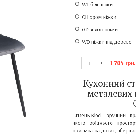
WT білі ніжки
CH хром ніжки
GD золоті ніжки
WD ніжки під дерево
1 784
грн.
Кухонний ст
металевих 
Стілець Klod — зручний і пр
якого обіднього просто
приємна на дотик, зберіга