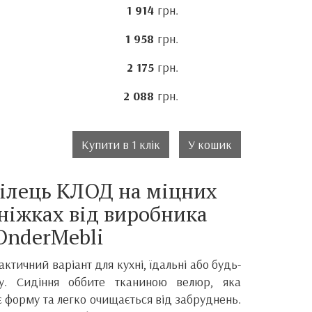
1 914
грн.
1 958
грн.
2 175
грн.
2 088
грн.
Купити в 1 клік
У кошик
ілець КЛОД на міцних
ніжках від виробника
OnderMebli
актичний варіант для кухні, їдальні або будь-
ру. Сидіння оббите тканиною велюр, яка
є форму та легко очищається від забруднень.