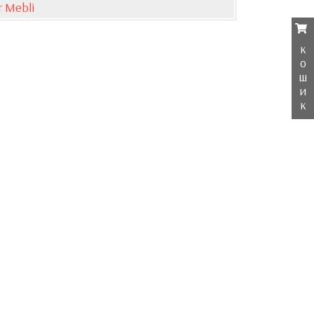
 Mebli
к
о
ш
и
к